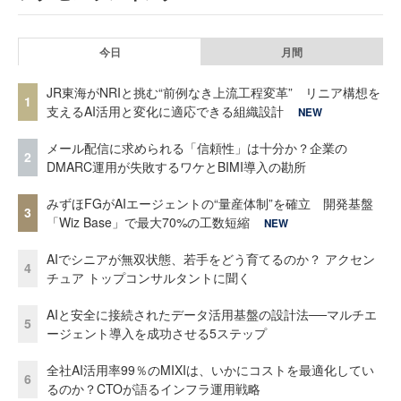
今日
月間
JR東海がNRIと挑む“前例なき上流工程変革” リニア構想を
1
支えるAI活用と変化に適応できる組織設計
NEW
メール配信に求められる「信頼性」は十分か？企業の
2
DMARC運用が失敗するワケとBIMI導入の勘所
みずほFGがAIエージェントの“量産体制”を確立 開発基盤
3
「Wiz Base」で最大70%の工数短縮
NEW
AIでシニアが無双状態、若手をどう育てるのか？ アクセン
4
チュア トップコンサルタントに聞く
AIと安全に接続されたデータ活用基盤の設計法──マルチエ
5
ージェント導入を成功させる5ステップ
全社AI活用率99％のMIXIは、いかにコストを最適化してい
6
るのか？CTOが語るインフラ運用戦略