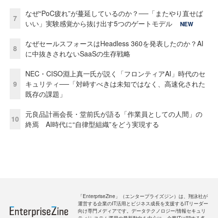
なぜ“PoC疲れ”が蔓延しているのか？──「またやり直せば
7
いい」実験感覚から抜け出す5つのゲートモデル
NEW
なぜセールスフォースはHeadless 360を発表したのか？AI
8
に中抜きされないSaaSの生存戦略
NEC・CISO淵上真一氏が説く「フロンティアAI」時代のセ
9
キュリティ──「対峙すべきは未知ではなく、高速化された
既存の課題」
元良品計画会長・堂前氏が語る「作業員としての人間」の
10
終焉 AI時代に“自律型組織”をどう実現する
「EnterpriseZine」（エンタープライズジン）は、翔泳社が
運営する企業のIT活用とビジネス成長を支援するITリーダー
向け専門メディアです。データテクノロジー/情報セキュリ
ティ/システム運用の最新動向を中心に、企業ITに関する多