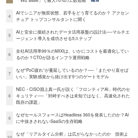
「Wiz Base」で最大70%の工数短縮
NEW
AIでシニアが無双状態、若手をどう育てるのか？ アクセン
4
チュア トップコンサルタントに聞く
AIと安全に接続されたデータ活用基盤の設計法──マルチエ
5
ージェント導入を成功させる5ステップ
全社AI活用率99％のMIXIは、いかにコストを最適化してい
6
るのか？CTOが語るインフラ運用戦略
なぜ“PoC疲れ”が蔓延しているのか？──「またやり直せば
7
いい」実験感覚から抜け出す5つのゲートモデル
NEC・CISO淵上真一氏が説く「フロンティアAI」時代のセ
8
キュリティ──「対峙すべきは未知ではなく、高速化された
既存の課題」
なぜセールスフォースはHeadless 360を発表したのか？AI
9
に中抜きされないSaaSの生存戦略
なぜ「リアルタイム分析」は広がらなかったのか 技術よ
10