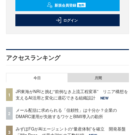
新規会員登録
無料
ログイン
アクセスランキング
今日
月間
JR東海がNRIと挑む“前例なき上流工程変革” リニア構想を
1
支えるAI活用と変化に適応できる組織設計
NEW
メール配信に求められる「信頼性」は十分か？企業の
2
DMARC運用が失敗するワケとBIMI導入の勘所
みずほFGがAIエージェントの“量産体制”を確立 開発基盤
3