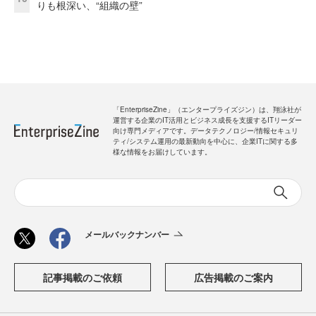
りも根深い、“組織の壁”
「EnterpriseZine」（エンタープライズジン）は、翔泳社が
運営する企業のIT活用とビジネス成長を支援するITリーダー
向け専門メディアです。データテクノロジー/情報セキュリ
ティ/システム運用の最新動向を中心に、企業ITに関する多
様な情報をお届けしています。
メールバックナンバー
記事掲載のご依頼
広告掲載のご案内