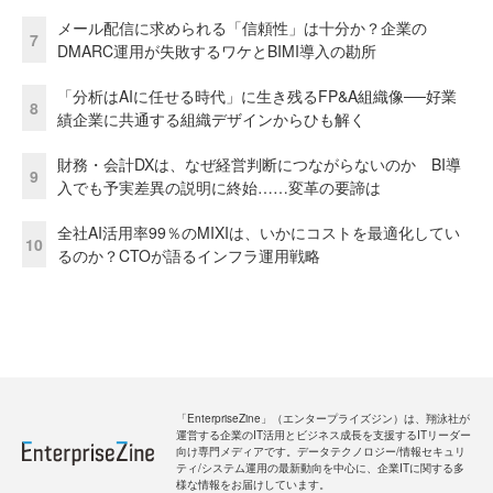
メール配信に求められる「信頼性」は十分か？企業の
7
DMARC運用が失敗するワケとBIMI導入の勘所
「分析はAIに任せる時代」に生き残るFP&A組織像──好業
8
績企業に共通する組織デザインからひも解く
財務・会計DXは、なぜ経営判断につながらないのか BI導
9
入でも予実差異の説明に終始……変革の要諦は
全社AI活用率99％のMIXIは、いかにコストを最適化してい
10
るのか？CTOが語るインフラ運用戦略
「EnterpriseZine」（エンタープライズジン）は、翔泳社が
運営する企業のIT活用とビジネス成長を支援するITリーダー
向け専門メディアです。データテクノロジー/情報セキュリ
ティ/システム運用の最新動向を中心に、企業ITに関する多
様な情報をお届けしています。