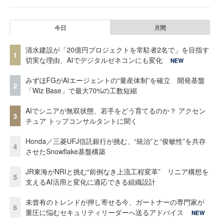
今日
月間
清水建設が「20億円プロジェクトを常駐者2名で」を目指す
1
切実な理由、AIでデジタルゼネコンにも変化
NEW
みずほFGがAIエージェントの“量産体制”を確立 開発基盤
2
「Wiz Base」で最大70%の工数短縮
AIでシニアが無双状態、若手をどう育てるのか？ アクセン
3
チュア トップコンサルタントに聞く
Honda／三菱UFJ信託銀行が挑む、“統治”と“俊敏性”を共存
4
させたSnowflake基盤構築
JR東海がNRIと挑む“前例なき上流工程変革” リニア構想を
5
支えるAI活用と変化に適応できる組織設計
未曾有のトレンドが押し寄せる今、ガートナーの専門家が
6
重圧に悩むセキュリティリーダーへ送るアドバイス
NEW