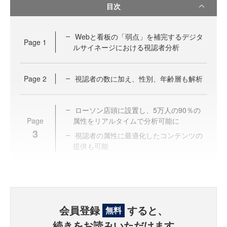
目次
Webと看板の「弱点」を補完するデジタ
Page
1
ルサイネージにおける視認者分析
Page
2
視認者の数に加え、性別、年齢層も解析
ローソン店頭に設置し、5万人の90％の
Page
属性をリアルタイムで分析可能に
3
視認者の属性に最適化したコンテンツの
提供も可能
会員登録
すると、
無料
続きをお読みいただけます