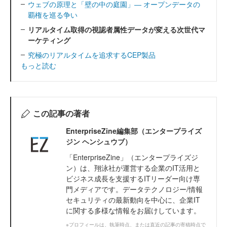
ウェブの原理と「壁の中の庭園」― オープンデータの
覇権を巡る争い
リアルタイム取得の視認者属性データが変える次世代マ
ーケティング
究極のリアルタイムを追求するCEP製品
もっと読む
この記事の著者
EnterpriseZine編集部（エンタープライズ
ジン ヘンシュウブ）
「EnterpriseZine」（エンタープライズジ
ン）は、翔泳社が運営する企業のIT活用と
ビジネス成長を支援するITリーダー向け専
門メディアです。データテクノロジー/情報
セキュリティの最新動向を中心に、企業IT
に関する多様な情報をお届けしています。
※プロフィールは、執筆時点、または直近の記事の寄稿時点で