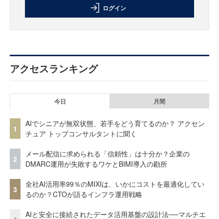
ログイン
アクセスランキング
今日
月間
AIでシニアが無双状態、若手をどう育てるのか？ アクセン
1
チュア トップコンサルタントに聞く
メール配信に求められる「信頼性」は十分か？企業の
2
DMARC運用が失敗するワケとBIMI導入の勘所
全社AI活用率99％のMIXIは、いかにコストを最適化してい
3
るのか？CTOが語るインフラ運用戦略
AIと安全に接続されたデータ活用基盤の設計法──マルチエ