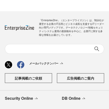
「EnterpriseZine」（エンタープライズジン）は、翔泳社が
運営する企業のIT活用とビジネス成長を支援するITリーダー
向け専門メディアです。データテクノロジー/情報セキュリ
ティ/システム運用の最新動向を中心に、企業ITに関する多
様な情報をお届けしています。
メールバックナンバー
記事掲載のご依頼
広告掲載のご案内
Security Online
DB Online