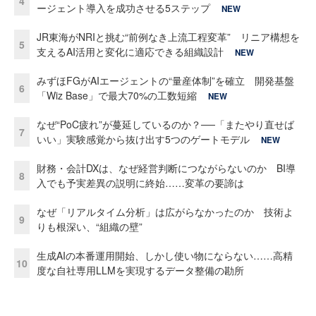
4
ージェント導入を成功させる5ステップ
NEW
JR東海がNRIと挑む“前例なき上流工程変革” リニア構想を
5
支えるAI活用と変化に適応できる組織設計
NEW
みずほFGがAIエージェントの“量産体制”を確立 開発基盤
6
「Wiz Base」で最大70%の工数短縮
NEW
なぜ“PoC疲れ”が蔓延しているのか？──「またやり直せば
7
いい」実験感覚から抜け出す5つのゲートモデル
NEW
財務・会計DXは、なぜ経営判断につながらないのか BI導
8
入でも予実差異の説明に終始……変革の要諦は
なぜ「リアルタイム分析」は広がらなかったのか 技術よ
9
りも根深い、“組織の壁”
生成AIの本番運用開始、しかし使い物にならない……高精
10
度な自社専用LLMを実現するデータ整備の勘所