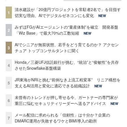
清水建設が「20億円プロジェクトを常駐者2名で」を目指す
1
切実な理由、AIでデジタルゼネコンにも変化
NEW
みずほFGがAIエージェントの“量産体制”を確立 開発基盤
2
「Wiz Base」で最大70%の工数短縮
NEW
AIでシニアが無双状態、若手をどう育てるのか？ アクセン
3
チュア トップコンサルタントに聞く
Honda／三菱UFJ信託銀行が挑む、“統治”と“俊敏性”を共存
4
させたSnowflake基盤構築
JR東海がNRIと挑む“前例なき上流工程変革” リニア構想を
5
支えるAI活用と変化に適応できる組織設計
NEW
未曾有のトレンドが押し寄せる今、ガートナーの専門家が
6
重圧に悩むセキュリティリーダーへ送るアドバイス
NEW
メール配信に求められる「信頼性」は十分か？企業の
7
DMARC運用が失敗するワケとBIMI導入の勘所