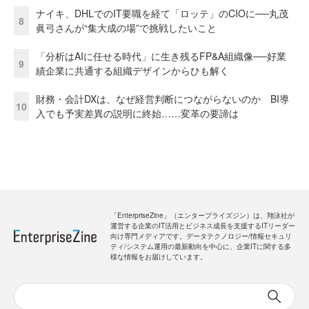
ナイキ、DHLでのIT要職を経て「ロッテ」のCIOに──丸茂
8
眞弓さんが“集大成の場”で挑戦したいこと
「分析はAIに任せる時代」に生き残るFP&A組織像──好業
9
績企業に共通する組織デザインからひも解く
財務・会計DXは、なぜ経営判断につながらないのか BI導
10
入でも予実差異の説明に終始……変革の要諦は
「EnterpriseZine」（エンタープライズジン）は、翔泳社が
運営する企業のIT活用とビジネス成長を支援するITリーダー
向け専門メディアです。データテクノロジー/情報セキュリ
ティ/システム運用の最新動向を中心に、企業ITに関する多
様な情報をお届けしています。