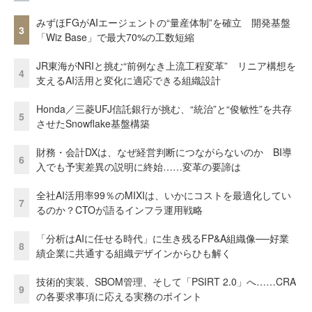
みずほFGがAIエージェントの“量産体制”を確立 開発基盤
3
「Wiz Base」で最大70%の工数短縮
JR東海がNRIと挑む“前例なき上流工程変革” リニア構想を
4
支えるAI活用と変化に適応できる組織設計
Honda／三菱UFJ信託銀行が挑む、“統治”と“俊敏性”を共存
5
させたSnowflake基盤構築
財務・会計DXは、なぜ経営判断につながらないのか BI導
6
入でも予実差異の説明に終始……変革の要諦は
全社AI活用率99％のMIXIは、いかにコストを最適化してい
7
るのか？CTOが語るインフラ運用戦略
「分析はAIに任せる時代」に生き残るFP&A組織像──好業
8
績企業に共通する組織デザインからひも解く
技術的実装、SBOM管理、そして「PSIRT 2.0」へ……CRA
9
の各要求事項に応える実務のポイント