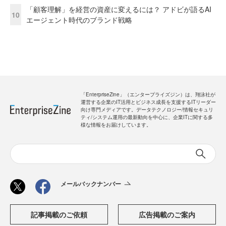
「顧客理解」を経営の資産に変えるには？ アドビが語るAI
10
エージェント時代のブランド戦略
「EnterpriseZine」（エンタープライズジン）は、翔泳社が
運営する企業のIT活用とビジネス成長を支援するITリーダー
向け専門メディアです。データテクノロジー/情報セキュリ
ティ/システム運用の最新動向を中心に、企業ITに関する多
様な情報をお届けしています。
メールバックナンバー
記事掲載のご依頼
広告掲載のご案内