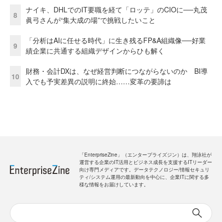
ナイキ、DHLでのIT要職を経て「ロッテ」のCIOに──丸茂
8
眞弓さんが“集大成の場”で挑戦したいこと
「分析はAIに任せる時代」に生き残るFP&A組織像──好業
9
績企業に共通する組織デザインからひも解く
財務・会計DXは、なぜ経営判断につながらないのか BI導
10
入でも予実差異の説明に終始……変革の要諦は
「EnterpriseZine」（エンタープライズジン）は、翔泳社が
運営する企業のIT活用とビジネス成長を支援するITリーダー
向け専門メディアです。データテクノロジー/情報セキュリ
ティ/システム運用の最新動向を中心に、企業ITに関する多
様な情報をお届けしています。