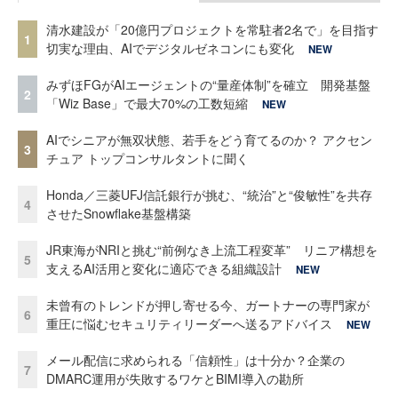
清水建設が「20億円プロジェクトを常駐者2名で」を目指す
1
切実な理由、AIでデジタルゼネコンにも変化
NEW
みずほFGがAIエージェントの“量産体制”を確立 開発基盤
2
「Wiz Base」で最大70%の工数短縮
NEW
AIでシニアが無双状態、若手をどう育てるのか？ アクセン
3
チュア トップコンサルタントに聞く
Honda／三菱UFJ信託銀行が挑む、“統治”と“俊敏性”を共存
4
させたSnowflake基盤構築
JR東海がNRIと挑む“前例なき上流工程変革” リニア構想を
5
支えるAI活用と変化に適応できる組織設計
NEW
未曾有のトレンドが押し寄せる今、ガートナーの専門家が
6
重圧に悩むセキュリティリーダーへ送るアドバイス
NEW
メール配信に求められる「信頼性」は十分か？企業の
7
DMARC運用が失敗するワケとBIMI導入の勘所