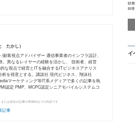
財
BI
と たかし）
イ
ト/顧客視点アドバイザー 通信事業者のインフラ設計、
経験。異なるレイヤーの経験を活かし、 技術者、経営
的な視点で経営とITを融合するITビジネスアナリス
分析を得意とする。講談社 現代ビジネス、翔泳社
ne、ITmediaマーケティング等IT系メディアで多くの記事を執
MI認定 PMP、MCPC認定シニアモバイルシステムコ
、または直近の記事の寄稿時点での内容です
筆記事