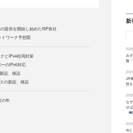
新
続の提供を開始し始めたISP各社
ネットワーク予想図
2026
みず
クとIPv4枯渇対策
盤「
バーのIPv6対応
2026
の新設、移設
JR
ィスの新設、移設
想を
2026
査の年
なぜ
せば
N
2026
AI