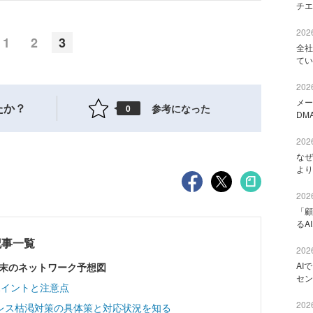
チエ
2026
1
2
3
全社
てい
2026
メー
たか？
参考になった
0
DM
2026
なぜ
より
2026
「顧
るA
記事一覧
2026
AI
2年末のネットワーク予想図
セン
ポイントと注意点
2026
ドレス枯渇対策の具体策と対応状況を知る