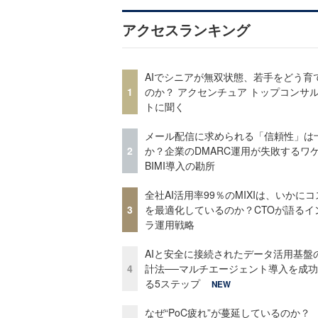
アクセスランキング
AIでシニアが無双状態、若手をどう育
1
のか？ アクセンチュア トップコンサ
トに聞く
メール配信に求められる「信頼性」は
2
か？企業のDMARC運用が失敗するワ
BIMI導入の勘所
全社AI活用率99％のMIXIは、いかに
3
を最適化しているのか？CTOが語るイ
ラ運用戦略
AIと安全に接続されたデータ活用基盤
4
計法──マルチエージェント導入を成
る5ステップ
NEW
なぜ“PoC疲れ”が蔓延しているのか？