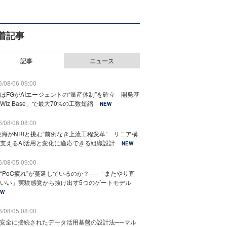
着記事
記事
ニュース
/08/06 09:00
ほFGがAIエージェントの“量産体制”を確立 開発基
Wiz Base」で最大70%の工数短縮
NEW
/08/06 08:00
東海がNRIと挑む“前例なき上流工程変革” リニア構
支えるAI活用と変化に適応できる組織設計
NEW
/08/05 09:00
“PoC疲れ”が蔓延しているのか？──「またやり直
いい」実験感覚から抜け出す5つのゲートモデル
EW
/08/05 08:00
と安全に接続されたデータ活用基盤の設計法──マル