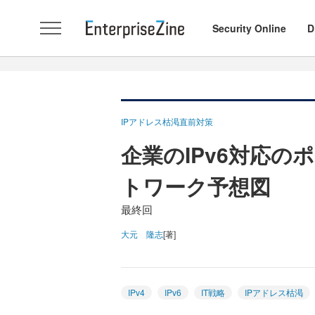
Security Online
D
IPアドレス枯渇直前対策
企業のIPv6対応の
トワーク予想図
最終回
大元 隆志
[著]
IPv4
IPv6
IT戦略
IPアドレス枯渇