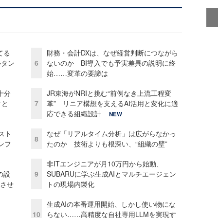
てる
財務・会計DXは、なぜ経営判断につながら
ルタン
6
ないのか BI導入でも予実差異の説明に終
始……変革の要諦は
十分
JR東海がNRIと挑む“前例なき上流工程変
ケと
7
革” リニア構想を支えるAI活用と変化に適
応できる組織設計
NEW
コスト
なぜ「リアルタイム分析」は広がらなかっ
8
ンフ
たのか 技術よりも根深い、“組織の壁”
非ITエンジニアが月10万円から始動、
の設
9
SUBARUに学ぶ生成AIとマルチエージェン
功させ
トの現場内製化
生成AIの本番運用開始、しかし使い物にな
10
らない……高精度な自社専用LLMを実現す