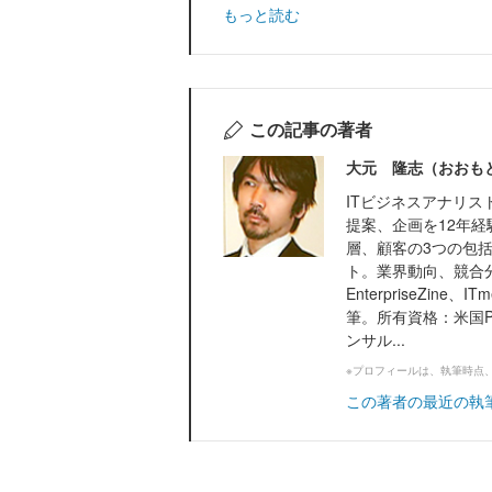
もっと読む
この記事の著者
大元 隆志（おおも
ITビジネスアナリス
提案、企画を12年
層、顧客の3つの包括
ト。業界動向、競合
EnterpriseZi
筆。所有資格：米国P
ンサル...
※プロフィールは、執筆時点
この著者の最近の執