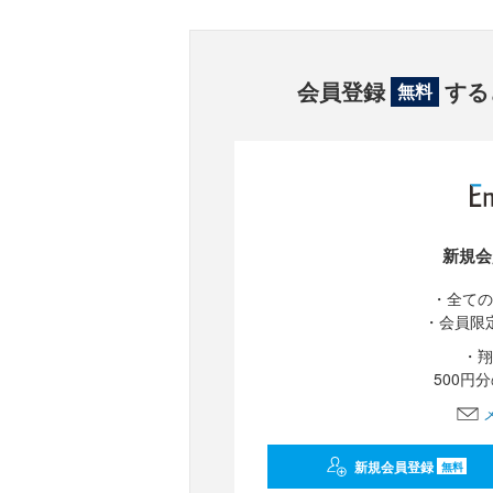
会員登録
する
無料
新規会
・全ての
・会員限
・翔
500円
新規会員登録
無料