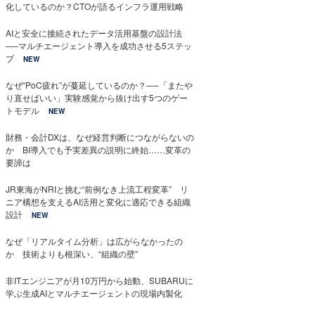
化しているのか？CTOが語るインフラ運用戦略
AIと安全に接続されたデータ活用基盤の設計法
──マルチエージェント導入を成功させる5ステッ
プ
NEW
なぜ“PoC疲れ”が蔓延しているのか？──「またや
り直せばいい」実験感覚から抜け出す5つのゲー
トモデル
NEW
財務・会計DXは、なぜ経営判断につながらないの
か BI導入でも予実差異の説明に終始……変革の
要諦は
JR東海がNRIと挑む“前例なき上流工程変革” リ
ニア構想を支えるAI活用と変化に適応できる組織
設計
NEW
なぜ「リアルタイム分析」は広がらなかったの
か 技術よりも根深い、“組織の壁”
非ITエンジニアが月10万円から始動、SUBARUに
学ぶ生成AIとマルチエージェントの現場内製化