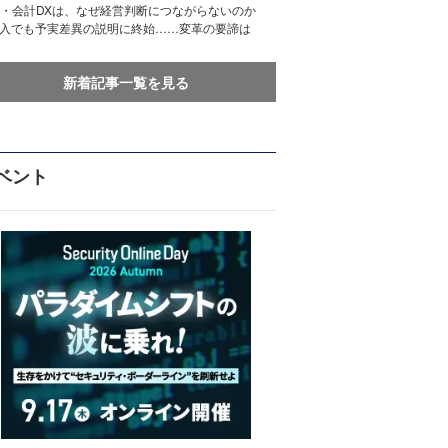
務・会計DXは、なぜ経営判断につながらないのか
導入でも予実差異の説明に終始……変革の要諦は
新着記事一覧を見る
ベント