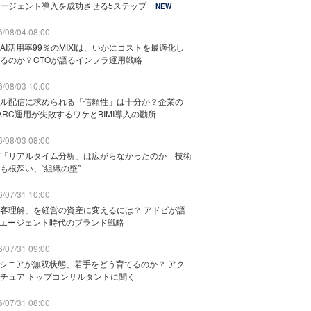
ージェント導入を成功させる5ステップ
NEW
/08/04 08:00
AI活用率99％のMIXIは、いかにコストを最適化し
るのか？CTOが語るインフラ運用戦略
/08/03 10:00
ル配信に求められる「信頼性」は十分か？企業の
ARC運用が失敗するワケとBIMI導入の勘所
/08/03 08:00
「リアルタイム分析」は広がらなかったのか 技術
も根深い、“組織の壁”
/07/31 10:00
客理解」を経営の資産に変えるには？ アドビが語
Iエージェント時代のブランド戦略
/07/31 09:00
でシニアが無双状態、若手をどう育てるのか？ アク
チュア トップコンサルタントに聞く
/07/31 08:00