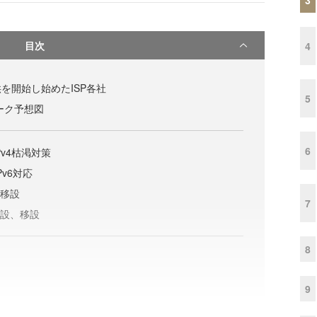
目次
4
供を開始し始めたISP各社
5
ーク予想図
6
v4枯渇対策
Pv6対応
、移設
7
新設、移設
8
9