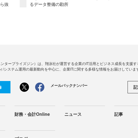
から抜
るデータ整備の勘所
Zine」（エンタープライズジン）は、翔泳社が運営する企業のIT活用とビジネス成長を支
ィ/システム運用の最新動向を中心に、企業ITに関する多様な情報をお届けしていま
メールバックナンバー
記
録
財務・会計Online
ニュース
記事