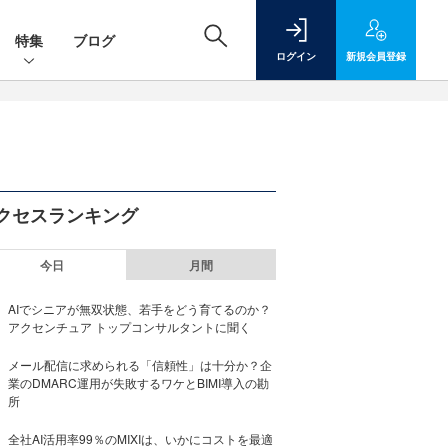
特集
ブログ
ログイン
新規
会員登録
クセスランキング
今日
月間
AIでシニアが無双状態、若手をどう育てるのか？
アクセンチュア トップコンサルタントに聞く
メール配信に求められる「信頼性」は十分か？企
業のDMARC運用が失敗するワケとBIMI導入の勘
所
全社AI活用率99％のMIXIは、いかにコストを最適