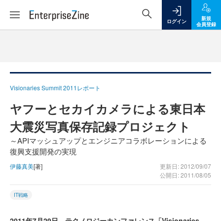
新規
ログイン
会員登録
Visionaries Summit 2011レポート
ヤフーとセカイカメラによる東日本
大震災写真保存記録プロジェクト
～APIマッシュアップとエンジニアコラボレーションによる
復興支援開発の実現
伊藤真美
[著]
更新日: 2012/09/07
公開日: 2011/08/05
IT戦略
2011年7月29日、テクノロジーカンファレンス「Visionaries