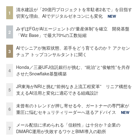
清水建設が「20億円プロジェクトを常駐者2名で」を目指す
1
切実な理由、AIでデジタルゼネコンにも変化
NEW
みずほFGがAIエージェントの“量産体制”を確立 開発基盤
2
「Wiz Base」で最大70%の工数短縮
AIでシニアが無双状態、若手をどう育てるのか？ アクセン
3
チュア トップコンサルタントに聞く
Honda／三菱UFJ信託銀行が挑む、“統治”と“俊敏性”を共存
4
させたSnowflake基盤構築
JR東海がNRIと挑む“前例なき上流工程変革” リニア構想を
5
支えるAI活用と変化に適応できる組織設計
未曾有のトレンドが押し寄せる今、ガートナーの専門家が
6
重圧に悩むセキュリティリーダーへ送るアドバイス
NEW
メール配信に求められる「信頼性」は十分か？企業の
7
DMARC運用が失敗するワケとBIMI導入の勘所