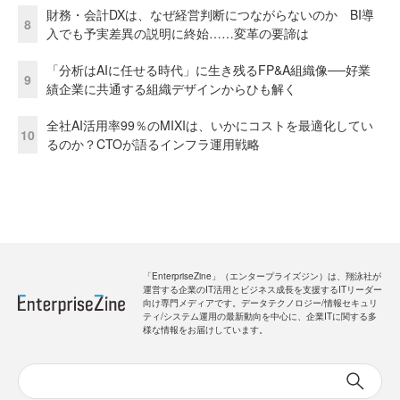
財務・会計DXは、なぜ経営判断につながらないのか BI導
8
入でも予実差異の説明に終始……変革の要諦は
「分析はAIに任せる時代」に生き残るFP&A組織像──好業
9
績企業に共通する組織デザインからひも解く
全社AI活用率99％のMIXIは、いかにコストを最適化してい
10
るのか？CTOが語るインフラ運用戦略
「EnterpriseZine」（エンタープライズジン）は、翔泳社が
運営する企業のIT活用とビジネス成長を支援するITリーダー
向け専門メディアです。データテクノロジー/情報セキュリ
ティ/システム運用の最新動向を中心に、企業ITに関する多
様な情報をお届けしています。