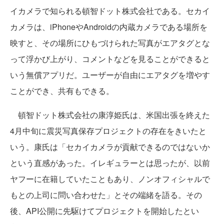
イカメラで知られる
頓智
ドット株式会社である。セカイ
カメラは、iPhoneやAndroidの内蔵カメラである場所を
映すと、その場所にひもづけられた写真がエアタグとな
って浮かび上がり、コメントなどを見ることができると
いう無償アプリだ。ユーザーが自由にエアタグを増やす
ことができ、共有もできる。
頓智
ドット株式会社の康淳姫氏は、米国出張を終えた
4月中旬に震災写真保存プロジェクトの存在をきいたと
いう。康氏は「セカイカメラが貢献できるのではないか
という直感があった。イレギュラーとは思ったが、以前
ヤフーに在籍していたこともあり、ノンオフィシャルで
もとの上司に問い合わせた」とその端緒を語る。その
後、API公開に先駆けてプロジェクトを開始したとい