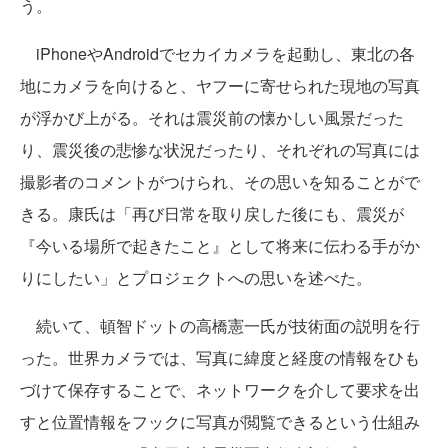
う。
iPhoneやAndroidでセカイカメラを起動し、東北の各
地にカメラを向けると、ヤフーに寄せられた現地の写真
が浮かび上がる。それは震災前の懐かしい風景だった
り、震災後の悲惨な状況だったり、それぞれの写真には
撮影者のコメントがつけられ、その思いを知ることがで
きる。康氏は「再び日常を取り戻した後にも、震災が
『今いる場所で起きたこと』として将来に伝わる手がか
りにしたい」とプロジェクトへの思いを述べた。
続いて、
頓智
ドットの高橋憲一氏が技術面の説明を行
った。世界カメラでは、写真に緯度と経度の情報をひも
づけて保存することで、ネットワークを介して要求を出
すと位置情報をフックに写真が閲覧できるという仕組み