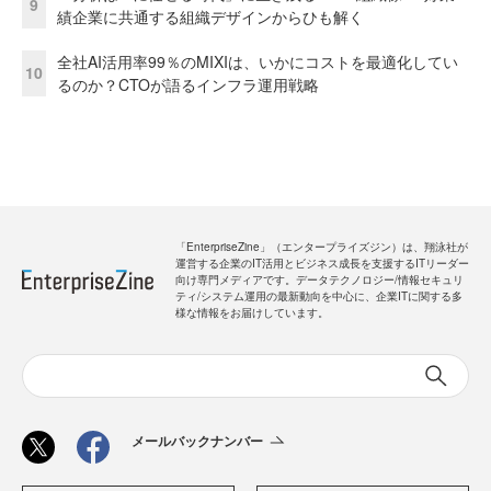
9
績企業に共通する組織デザインからひも解く
全社AI活用率99％のMIXIは、いかにコストを最適化してい
10
るのか？CTOが語るインフラ運用戦略
「EnterpriseZine」（エンタープライズジン）は、翔泳社が
運営する企業のIT活用とビジネス成長を支援するITリーダー
向け専門メディアです。データテクノロジー/情報セキュリ
ティ/システム運用の最新動向を中心に、企業ITに関する多
様な情報をお届けしています。
メールバックナンバー