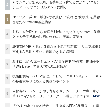
AIでシニアが無双状態、若手をどう育てるのか？ アクセン
2
チュア トップコンサルタントに聞く
Honda／三菱UFJ信託銀行が挑む、“統治”と“俊敏性”を共存
3
させたSnowflake基盤構築
財務・会計DXは、なぜ経営判断につながらないのか BI導
4
入でも予実差異の説明に終始……変革の要諦は
JR東海がNRIと挑む“前例なき上流工程変革” リニア構想を
5
支えるAI活用と変化に適応できる組織設計
みずほFGがAIエージェントの“量産体制”を確立 開発基盤
6
「Wiz Base」で最大70%の工数短縮
技術的実装、SBOM管理、そして「PSIRT 2.0」へ……CRA
7
の各要求事項に応える実務のポイント
未曾有のトレンドが押し寄せる今、ガートナーの専門家が
8
重圧に悩むセキュリティリーダーへ送るアドバイス
NEW
「分析はAIに任せる時代」に生き残るFP&A組織像──好業