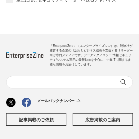
「EnterpriseZine」（エンタープライズジン）は、翔泳社が
運営する企業のIT活用とビジネス成長を支援するITリーダー
向け専門メディアです。データテクノロジー/情報セキュリ
ティ/システム運用の最新動向を中心に、企業ITに関する多
様な情報をお届けしています。
メールバックナンバー
記事掲載のご依頼
広告掲載のご案内