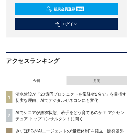
新規会員登録
無料
ログイン
アクセスランキング
今日
月間
清水建設が「20億円プロジェクトを常駐者2名で」を目指す
1
切実な理由、AIでデジタルゼネコンにも変化
AIでシニアが無双状態、若手をどう育てるのか？ アクセン
2
チュア トップコンサルタントに聞く
みずほFGがAIエージェントの“量産体制”を確立 開発基盤