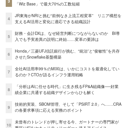
3
「Wiz Base」で最大70%の工数短縮
JR東海がNRIと挑む“前例なき上流工程変革” リニア構想を
4
支えるAI活用と変化に適応できる組織設計
財務・会計DXは、なぜ経営判断につながらないのか BI導
5
入でも予実差異の説明に終始……変革の要諦は
Honda／三菱UFJ信託銀行が挑む、“統治”と“俊敏性”を共存
6
させたSnowflake基盤構築
全社AI活用率99％のMIXIは、いかにコストを最適化してい
7
るのか？CTOが語るインフラ運用戦略
「分析はAIに任せる時代」に生き残るFP&A組織像──好業
8
績企業に共通する組織デザインからひも解く
技術的実装、SBOM管理、そして「PSIRT 2.0」へ……CRA
9
の各要求事項に応える実務のポイント
未曾有のトレンドが押し寄せる今、ガートナーの専門家が
10
重圧に悩むセキュリティリーダーへ送るアドバイス