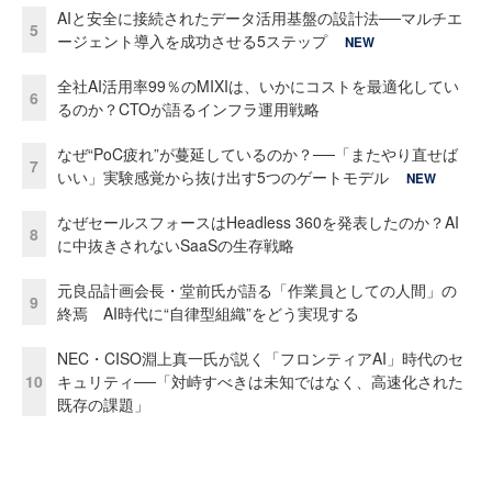
AIと安全に接続されたデータ活用基盤の設計法──マルチエ
5
ージェント導入を成功させる5ステップ
NEW
全社AI活用率99％のMIXIは、いかにコストを最適化してい
6
るのか？CTOが語るインフラ運用戦略
なぜ“PoC疲れ”が蔓延しているのか？──「またやり直せば
7
いい」実験感覚から抜け出す5つのゲートモデル
NEW
なぜセールスフォースはHeadless 360を発表したのか？AI
8
に中抜きされないSaaSの生存戦略
元良品計画会長・堂前氏が語る「作業員としての人間」の
9
終焉 AI時代に“自律型組織”をどう実現する
NEC・CISO淵上真一氏が説く「フロンティアAI」時代のセ
10
キュリティ──「対峙すべきは未知ではなく、高速化された
既存の課題」