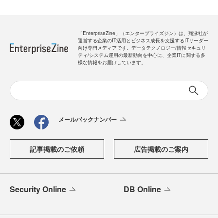
「EnterpriseZine」（エンタープライズジン）は、翔泳社が
運営する企業のIT活用とビジネス成長を支援するITリーダー
向け専門メディアです。データテクノロジー/情報セキュリ
ティ/システム運用の最新動向を中心に、企業ITに関する多
様な情報をお届けしています。
メールバックナンバー
記事掲載のご依頼
広告掲載のご案内
Security Online
DB Online