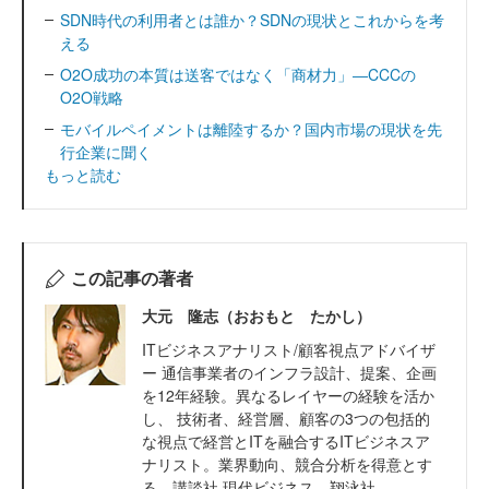
SDN時代の利用者とは誰か？SDNの現状とこれからを考
える
O2O成功の本質は送客ではなく「商材力」―CCCの
O2O戦略
モバイルペイメントは離陸するか？国内市場の現状を先
行企業に聞く
もっと読む
この記事の著者
大元 隆志（おおもと たかし）
ITビジネスアナリスト/顧客視点アドバイザ
ー 通信事業者のインフラ設計、提案、企画
を12年経験。異なるレイヤーの経験を活か
し、 技術者、経営層、顧客の3つの包括的
な視点で経営とITを融合するITビジネスア
ナリスト。業界動向、競合分析を得意とす
る。講談社 現代ビジネス、翔泳社