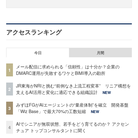
アクセスランキング
今日
月間
メール配信に求められる「信頼性」は十分か？企業の
1
DMARC運用が失敗するワケとBIMI導入の勘所
JR東海がNRIと挑む“前例なき上流工程変革” リニア構想を
2
支えるAI活用と変化に適応できる組織設計
NEW
みずほFGがAIエージェントの“量産体制”を確立 開発基盤
3
「Wiz Base」で最大70%の工数短縮
NEW
AIでシニアが無双状態、若手をどう育てるのか？ アクセン
4
チュア トップコンサルタントに聞く