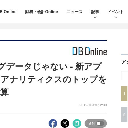
B Online
財務・会計Online
ニュース
記事
イベント
ア
ッグデータじゃない - 新アプ
タアナリティクスのトップを
算
1
2012/10/23 12:00
2
通知