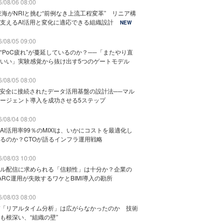
/08/06 08:00
東海がNRIと挑む“前例なき上流工程変革” リニア構
支えるAI活用と変化に適応できる組織設計
NEW
/08/05 09:00
“PoC疲れ”が蔓延しているのか？──「またやり直
いい」実験感覚から抜け出す5つのゲートモデル
/08/05 08:00
と安全に接続されたデータ活用基盤の設計法──マル
ージェント導入を成功させる5ステップ
/08/04 08:00
AI活用率99％のMIXIは、いかにコストを最適化し
るのか？CTOが語るインフラ運用戦略
/08/03 10:00
ル配信に求められる「信頼性」は十分か？企業の
ARC運用が失敗するワケとBIMI導入の勘所
/08/03 08:00
「リアルタイム分析」は広がらなかったのか 技術
も根深い、“組織の壁”