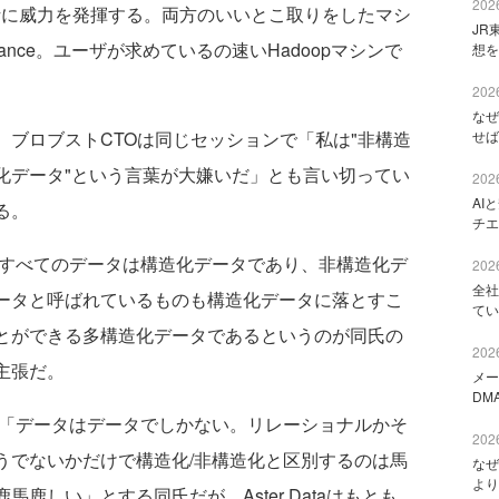
2026
分析に威力を発揮する。両方のいいとこ取りをしたマシ
JR
ics Appliance。ユーザが求めているの速いHadoopマシンで
想を
2026
なぜ
ブロブストCTOは同じセッションで「私は"非構造
せば
化データ"という言葉が大嫌いだ」とも言い切ってい
2026
AI
る。
チエ
すべてのデータは構造化データであり、非構造化デ
2026
全社
ータと呼ばれているものも構造化データに落とすこ
てい
とができる多構造化データであるというのが同氏の
2026
主張だ。
メー
DM
「データはデータでしかない。リレーショナルかそ
2026
うでないかだけで構造化/非構造化と区別するのは馬
なぜ
より
鹿馬鹿しい」とする同氏だが、Aster Dataはもとも