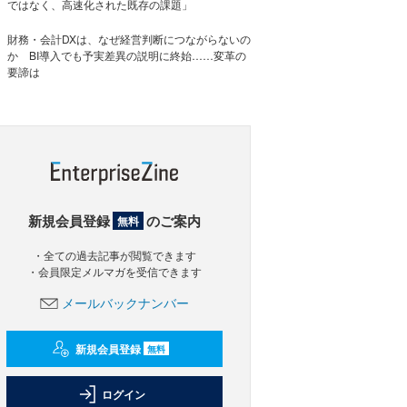
ではなく、高速化された既存の課題」
財務・会計DXは、なぜ経営判断につながらないの
か BI導入でも予実差異の説明に終始……変革の
要諦は
新規会員登録
のご案内
無料
・全ての過去記事が閲覧できます
・会員限定メルマガを受信できます
メールバックナンバー
新規会員登録
無料
ログイン