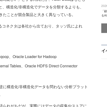
2026
と、構造化/非構造化でデータを分類するよりも、
「顧
てきたことが競合製品と大きく異なっている。
るA
するコネクタは各社から出ており、タッソ氏によれ
イ
qoop、Oracle Loader for Hadoop
ernal Tables、Oracle HDFS Direct Connector
に構造化/非構造化データを問わない分析プラット
。
語られがちだが、実際にはデータの収集やストアに