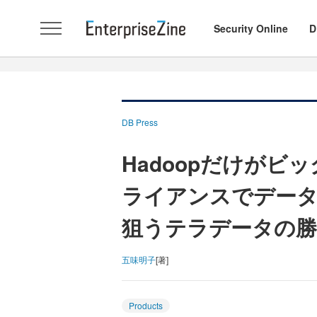
Security Online
D
DB Press
Hadoopだけがビ
ライアンスでデー
狙うテラデータの勝
五味明子
[著]
Products