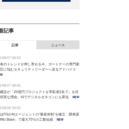
着記事
記事
ニュース
/08/07 09:00
有のトレンドが押し寄せる今、ガートナーの専門家
圧に悩むセキュリティリーダーへ送るアドバイス
EW
/08/07 08:00
建設が「20億円プロジェクトを常駐者2名で」を目
切実な理由、AIでデジタルゼネコンにも変化
NEW
/08/06 09:00
ほFGがAIエージェントの“量産体制”を確立 開発基
Wiz Base」で最大70%の工数短縮
NEW