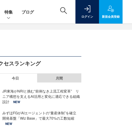
特集
ブログ
ログイン
新規
会員登録
クセスランキング
今日
月間
JR東海がNRIと挑む“前例なき上流工程変革” リ
ニア構想を支えるAI活用と変化に適応できる組織
設計
NEW
みずほFGがAIエージェントの“量産体制”を確立
開発基盤「Wiz Base」で最大70%の工数短縮
NEW