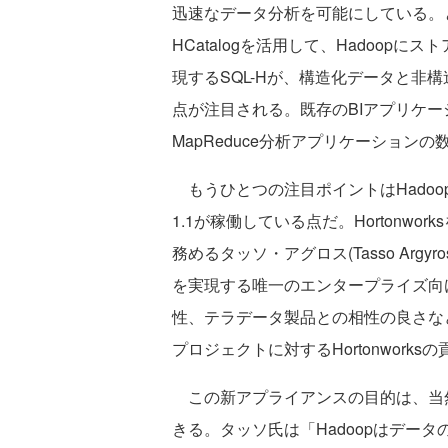
迅速なデータ分析を可能にしている。と
HCatalogを活用して、Hadoop
現するSQL-Hが、構造化データと非
点が注目される。既存のBIアプリケ
MapReduce分析アプリケーション
もうひとつの注目ポイントはHadoopデ
1.1が稼働している点だ。Hortonwo
務めるタッソ・アグロス(Tasso Argyros)
を実現する唯一のエンタープライズ向
性、テラデータ製品との相性の良さなど
プロジェクトに対するHortonwor
この新アプライアンスの目的は、当
きる。タッソ氏は「Hadoopはデー