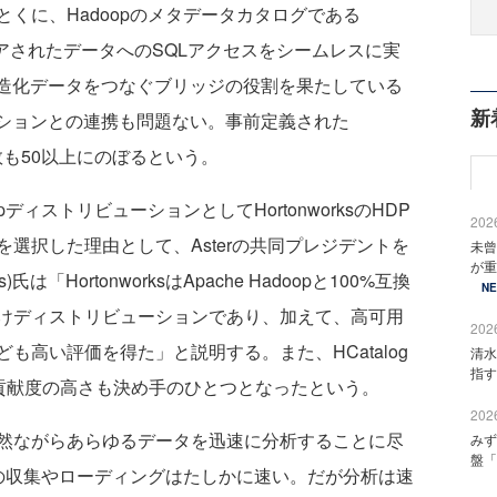
くに、Hadoopのメタデータカタログである
にストアされたデータへのSQLアクセスをシームレスに実
構造化データをつなぐブリッジの役割を果たしている
新
ーションとの連携も問題ない。事前定義された
の数も50以上にのぼるという。
ィストリビューションとしてHortonworksのHDP
2026
rksを選択した理由として、Asterの共同プレジデントを
未曾
が重
氏は「HortonworksはApache Hadoopと100%互換
N
けディストリビューションであり、加えて、高可用
2026
も高い評価を得た」と説明する。また、HCatalog
清水
指す
ksの貢献度の高さも決め手のひとつとなったという。
2026
然ながらあらゆるデータを迅速に分析することに尽
みず
盤「
タの収集やローディングはたしかに速い。だが分析は速