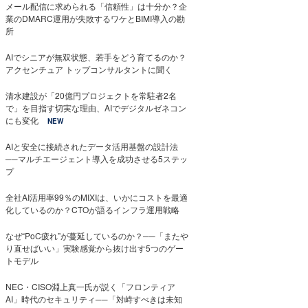
メール配信に求められる「信頼性」は十分か？企
業のDMARC運用が失敗するワケとBIMI導入の勘
所
AIでシニアが無双状態、若手をどう育てるのか？
アクセンチュア トップコンサルタントに聞く
清水建設が「20億円プロジェクトを常駐者2名
で」を目指す切実な理由、AIでデジタルゼネコン
にも変化
NEW
AIと安全に接続されたデータ活用基盤の設計法
──マルチエージェント導入を成功させる5ステッ
プ
全社AI活用率99％のMIXIは、いかにコストを最適
化しているのか？CTOが語るインフラ運用戦略
なぜ“PoC疲れ”が蔓延しているのか？──「またや
り直せばいい」実験感覚から抜け出す5つのゲー
トモデル
NEC・CISO淵上真一氏が説く「フロンティア
AI」時代のセキュリティ──「対峙すべきは未知