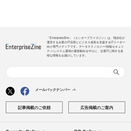
「EnterpriseZine」（エンタープライズジン）は、翔泳社が
運営する企業のIT活用とビジネス成長を支援するITリーダー
向け専門メディアです。データテクノロジー/情報セキュリ
ティ/システム運用の最新動向を中心に、企業ITに関する多
様な情報をお届けしています。
メールバックナンバー
記事掲載のご依頼
広告掲載のご案内