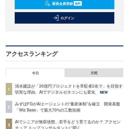
新規会員登録
無料
ログイン
アクセスランキング
今日
月間
清水建設が「20億円プロジェクトを常駐者2名で」を目指す
1
切実な理由、AIでデジタルゼネコンにも変化
NEW
みずほFGがAIエージェントの“量産体制”を確立 開発基盤
2
「Wiz Base」で最大70%の工数短縮
AIでシニアが無双状態、若手をどう育てるのか？ アクセン
3
チュア トップコンサルタントに聞く