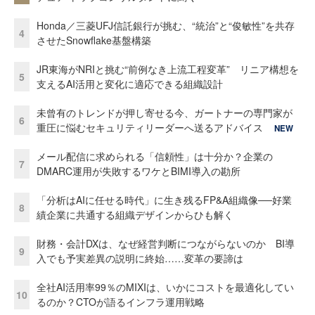
Honda／三菱UFJ信託銀行が挑む、“統治”と“俊敏性”を共存
4
させたSnowflake基盤構築
JR東海がNRIと挑む“前例なき上流工程変革” リニア構想を
5
支えるAI活用と変化に適応できる組織設計
未曾有のトレンドが押し寄せる今、ガートナーの専門家が
6
重圧に悩むセキュリティリーダーへ送るアドバイス
NEW
メール配信に求められる「信頼性」は十分か？企業の
7
DMARC運用が失敗するワケとBIMI導入の勘所
「分析はAIに任せる時代」に生き残るFP&A組織像──好業
8
績企業に共通する組織デザインからひも解く
財務・会計DXは、なぜ経営判断につながらないのか BI導
9
入でも予実差異の説明に終始……変革の要諦は
全社AI活用率99％のMIXIは、いかにコストを最適化してい
10
るのか？CTOが語るインフラ運用戦略