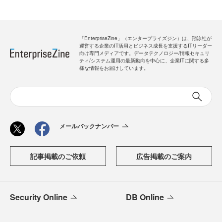
「EnterpriseZine」（エンタープライズジン）は、翔泳社が
運営する企業のIT活用とビジネス成長を支援するITリーダー
向け専門メディアです。データテクノロジー/情報セキュリ
ティ/システム運用の最新動向を中心に、企業ITに関する多
様な情報をお届けしています。
メールバックナンバー
記事掲載のご依頼
広告掲載のご案内
Security Online
DB Online