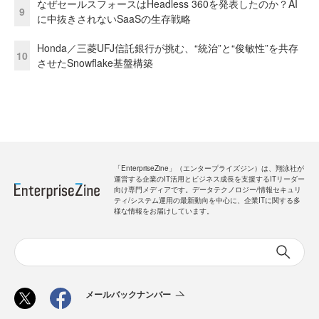
なぜセールスフォースはHeadless 360を発表したのか？AI
9
に中抜きされないSaaSの生存戦略
Honda／三菱UFJ信託銀行が挑む、“統治”と“俊敏性”を共存
10
させたSnowflake基盤構築
「EnterpriseZine」（エンタープライズジン）は、翔泳社が
運営する企業のIT活用とビジネス成長を支援するITリーダー
向け専門メディアです。データテクノロジー/情報セキュリ
ティ/システム運用の最新動向を中心に、企業ITに関する多
様な情報をお届けしています。
メールバックナンバー