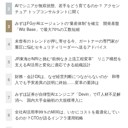
AIでシニアが無双状態、若手をどう育てるのか？ アクセン
2
チュア トップコンサルタントに聞く
みずほFGがAIエージェントの“量産体制”を確立 開発基盤
3
「Wiz Base」で最大70%の工数短縮
未曾有のトレンドが押し寄せる今、ガートナーの専門家が
4
重圧に悩むセキュリティリーダーへ送るアドバイス
JR東海がNRIと挑む“前例なき上流工程変革” リニア構想を
5
支えるAI活用と変化に適応できる組織設計
財務・会計DXは、なぜ経営判断につながらないのか BI導
6
入でも予実差異の説明に終始……変革の要諦は
みずほ証券が自律型AIエンジニア「Devin」でIT人材不足解
7
消へ 国内大手金融初の大規模導入に
全社AI活用率99％のMIXIは、いかにコストを最適化してい
8
るのか？CTOが語るインフラ運用戦略