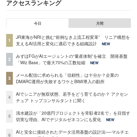
アクセスランキング
今日
月間
JR東海がNRIと挑む“前例なき上流工程変革” リニア構想を
1
支えるAI活用と変化に適応できる組織設計
NEW
みずほFGがAIエージェントの“量産体制”を確立 開発基盤
2
「Wiz Base」で最大70%の工数短縮
NEW
メール配信に求められる「信頼性」は十分か？企業の
3
DMARC運用が失敗するワケとBIMI導入の勘所
AIでシニアが無双状態、若手をどう育てるのか？ アクセン
4
チュア トップコンサルタントに聞く
清水建設が「20億円プロジェクトを常駐者2名で」を目指す
5
切実な理由、AIでデジタルゼネコンにも変化
NEW
AIと安全に接続されたデータ活用基盤の設計法──マルチエ
6