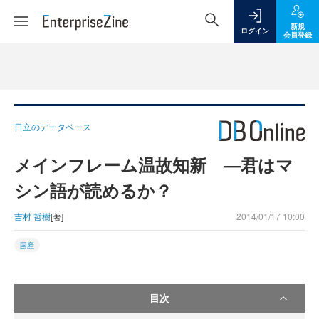
新規
ログイン
会員登録
日立のデータベース
メインフレーム温故知新 ―君はマ
シン語が読めるか？
吉村 哲樹
[著]
2014/01/17 10:00
国産
目次