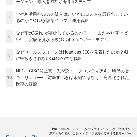
ージェント導入を成功させる5ステップ
全社AI活用率99％のMIXIは、いかにコストを最適化してい
7
るのか？CTOが語るインフラ運用戦略
なぜ“PoC疲れ”が蔓延しているのか？──「またやり直せば
8
いい」実験感覚から抜け出す5つのゲートモデル
なぜセールスフォースはHeadless 360を発表したのか？AI
9
に中抜きされないSaaSの生存戦略
NEC・CISO淵上真一氏が説く「フロンティアAI」時代のセ
10
キュリティ──「対峙すべきは未知ではなく、高速化された
既存の課題」
「EnterpriseZine」（エンタープライズジン）は、翔泳社が
運営する企業のIT活用とビジネス成長を支援するITリーダー