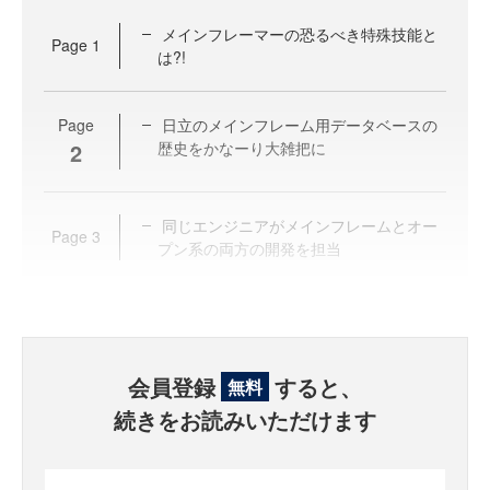
メインフレーマーの恐るべき特殊技能と
Page
1
は?!
Page
日立のメインフレーム用データベースの
2
歴史をかなーり大雑把に
同じエンジニアがメインフレームとオー
Page
3
プン系の両方の開発を担当
会員登録
すると、
無料
続きをお読みいただけます