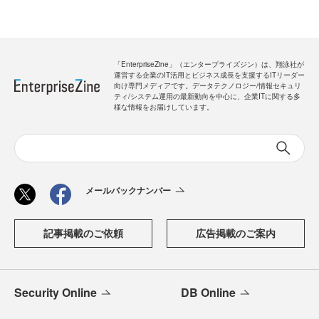
「EnterpriseZine」（エンタープライズジン）は、翔泳社が
運営する企業のIT活用とビジネス成長を支援するITリーダー
向け専門メディアです。データテクノロジー/情報セキュリ
ティ/システム運用の最新動向を中心に、企業ITに関する多
様な情報をお届けしています。
メールバックナンバー
記事掲載のご依頼
広告掲載のご案内
Security Online
DB Online