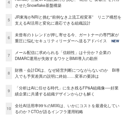
4
させたSnowflake基盤構築
JR東海がNRIと挑む“前例なき上流工程変革” リニア構想を
5
支えるAI活用と変化に適応できる組織設計
未曾有のトレンドが押し寄せる今、ガートナーの専門家が
6
重圧に悩むセキュリティリーダーへ送るアドバイス
NEW
メール配信に求められる「信頼性」は十分か？企業の
7
DMARC運用が失敗するワケとBIMI導入の勘所
財務・会計DXは、なぜ経営判断につながらないのか BI導
8
入でも予実差異の説明に終始……変革の要諦は
「分析はAIに任せる時代」に生き残るFP&A組織像──好業
9
績企業に共通する組織デザインからひも解く
全社AI活用率99％のMIXIは、いかにコストを最適化してい
10
るのか？CTOが語るインフラ運用戦略