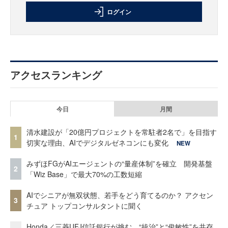
ログイン
アクセスランキング
今日
月間
清水建設が「20億円プロジェクトを常駐者2名で」を目指す
1
切実な理由、AIでデジタルゼネコンにも変化
NEW
みずほFGがAIエージェントの“量産体制”を確立 開発基盤
2
「Wiz Base」で最大70%の工数短縮
AIでシニアが無双状態、若手をどう育てるのか？ アクセン
3
チュア トップコンサルタントに聞く
Honda／三菱UFJ信託銀行が挑む、“統治”と“俊敏性”を共存