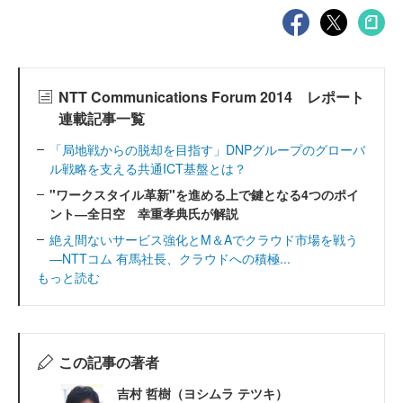
NTT Communications Forum 2014 レポート
連載記事一覧
「局地戦からの脱却を目指す」DNPグループのグローバ
ル戦略を支える共通ICT基盤とは？
"ワークスタイル革新"を進める上で鍵となる4つのポイ
ント―全日空 幸重孝典氏が解説
絶え間ないサービス強化とM＆Aでクラウド市場を戦う
―NTTコム 有馬社長、クラウドへの積極...
もっと読む
この記事の著者
吉村 哲樹（ヨシムラ テツキ）