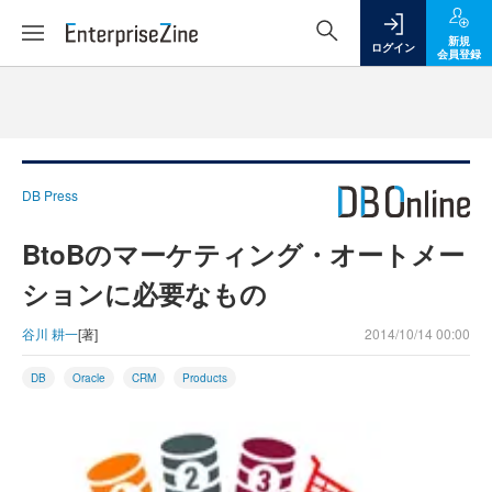
新規
ログイン
会員登録
DB Press
BtoBのマーケティング・オートメー
ションに必要なもの
谷川 耕一
[著]
2014/10/14 00:00
DB
Oracle
CRM
Products