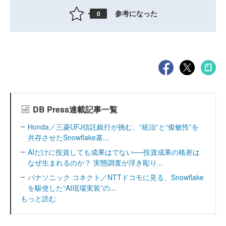
参考になった
0
DB Press連載記事一覧
Honda／三菱UFJ信託銀行が挑む、“統治”と“俊敏性”を
共存させたSnowflake基...
AIだけに投資しても成果はでない──投資成果の格差は
なぜ生まれるのか？ 実態調査が浮き彫り...
パナソニック コネクト／NTTドコモに見る、Snowflake
を駆使した“AI現場実装”の...
もっと読む