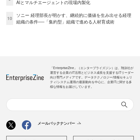
AIとマルチエージェントの現場内製化
ソニー 経理部長が明かす、継続的に価値を生み出せる経理
10
組織の条件──「集約型」組織で進める人材育成術
「EnterpriseZine」（エンタープライズジン）は、翔泳社が
運営する企業のIT活用とビジネス成長を支援するITリーダー
向け専門メディアです。データテクノロジー/情報セキュリ
ティ/システム運用の最新動向を中心に、企業ITに関する多
様な情報をお届けしています。
メールバックナンバー