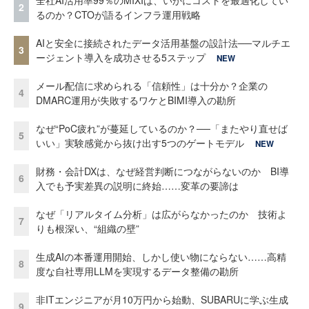
2
るのか？CTOが語るインフラ運用戦略
AIと安全に接続されたデータ活用基盤の設計法──マルチエ
3
ージェント導入を成功させる5ステップ
NEW
メール配信に求められる「信頼性」は十分か？企業の
4
DMARC運用が失敗するワケとBIMI導入の勘所
なぜ“PoC疲れ”が蔓延しているのか？──「またやり直せば
5
いい」実験感覚から抜け出す5つのゲートモデル
NEW
財務・会計DXは、なぜ経営判断につながらないのか BI導
6
入でも予実差異の説明に終始……変革の要諦は
なぜ「リアルタイム分析」は広がらなかったのか 技術よ
7
りも根深い、“組織の壁”
生成AIの本番運用開始、しかし使い物にならない……高精
8
度な自社専用LLMを実現するデータ整備の勘所
非ITエンジニアが月10万円から始動、SUBARUに学ぶ生成
9