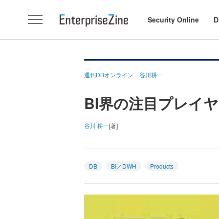
Security Online
D
週刊DBオンライン 谷川耕一
BI界の注目プレイヤ
谷川 耕一
[著]
DB
BI／DWH
Products