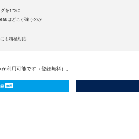
グを1つに
leauはどこが違うのか
cにも積極対応
みが利用可能です（登録無料）。
登録
無料