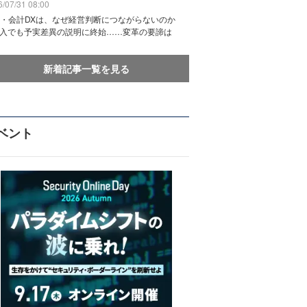
/07/31 08:00
務・会計DXは、なぜ経営判断につながらないのか
導入でも予実差異の説明に終始……変革の要諦は
新着記事一覧を見る
ベント