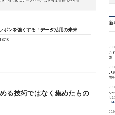
新
催！―ニッポンを強くする！データ活用の未来
18:10
2026
みず
盤「
2026
JR
想を
2026
集める技術ではなく集めたもの
なぜ
せば
N
2026