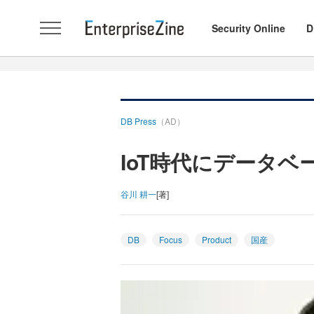
Security Online
D
DB Press
（AD）
IoT時代にデータ
谷川 耕一
[著]
DB
Focus
Product
国産