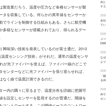
AI
チエ
は製造業だろう。温度や圧力など各種センサーが製
ータを収集している。何らかの異常値をセンサーか
2026
全社
動でラインを制御する仕組みもある。さらに航空機
てい
や多様なセンサーが搭載されており、得られるデー
2026
。
メー
DM
興味深い技術を発表しているのが富士通だ。2012
2026
点温度センシング技術」がそれだ。通常の温度センサ
なぜ
より
これが光ファイバーを使えば、ファイバー線のどこで
2026
タセンターなどに光ファイバーを張り巡らせれば、
「顧
はなく線で温度計測できるのだ。
るA
2026
ター内の隅々に至るまで、温度分布を詳細に把握可
AI
値を設定しセンサーを監視するのが普通だ。閾値を
セン
をコントロールする。この閾値ベースのコントロー