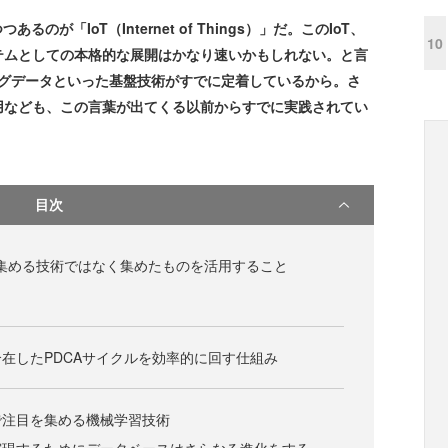
「IoT（Internet of Things）」だ。このIoT、
10
テムとしての本格的な展開はかなり速いかもしれない。と言
ッグデータといった基盤技術がすでに定着しているから。さ
用なども、この言葉が出てくる以前からすでに実践されてい
目次
を集める技術ではなく集めたものを活用すること
在したPDCAサイクルを効率的に回す仕組み
で注目を集める機械学習技術
実現するためにデータベースはさらなる進化をする