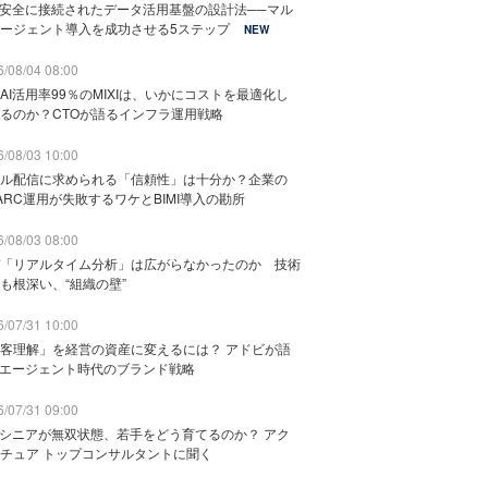
と安全に接続されたデータ活用基盤の設計法──マル
ージェント導入を成功させる5ステップ
NEW
/08/04 08:00
AI活用率99％のMIXIは、いかにコストを最適化し
るのか？CTOが語るインフラ運用戦略
/08/03 10:00
ル配信に求められる「信頼性」は十分か？企業の
ARC運用が失敗するワケとBIMI導入の勘所
/08/03 08:00
「リアルタイム分析」は広がらなかったのか 技術
も根深い、“組織の壁”
/07/31 10:00
客理解」を経営の資産に変えるには？ アドビが語
Iエージェント時代のブランド戦略
/07/31 09:00
でシニアが無双状態、若手をどう育てるのか？ アク
チュア トップコンサルタントに聞く