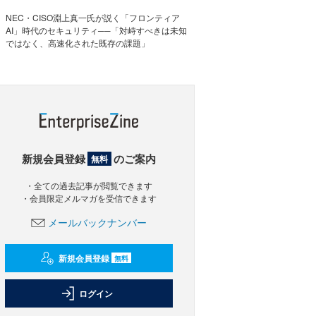
NEC・CISO淵上真一氏が説く「フロンティア
AI」時代のセキュリティ──「対峙すべきは未知
ではなく、高速化された既存の課題」
新規会員登録
のご案内
無料
・全ての過去記事が閲覧できます
・会員限定メルマガを受信できます
メールバックナンバー
新規会員登録
無料
ログイン