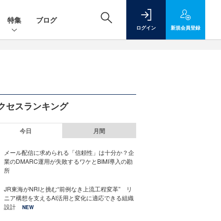
特集
ブログ
ログイン
新規
会員登録
クセスランキング
今日
月間
メール配信に求められる「信頼性」は十分か？企
業のDMARC運用が失敗するワケとBIMI導入の勘
所
JR東海がNRIと挑む“前例なき上流工程変革” リ
ニア構想を支えるAI活用と変化に適応できる組織
設計
NEW