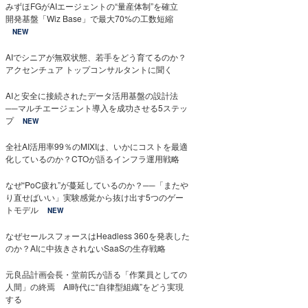
みずほFGがAIエージェントの“量産体制”を確立
開発基盤「Wiz Base」で最大70%の工数短縮
NEW
AIでシニアが無双状態、若手をどう育てるのか？
アクセンチュア トップコンサルタントに聞く
AIと安全に接続されたデータ活用基盤の設計法
──マルチエージェント導入を成功させる5ステッ
プ
NEW
全社AI活用率99％のMIXIは、いかにコストを最適
化しているのか？CTOが語るインフラ運用戦略
なぜ“PoC疲れ”が蔓延しているのか？──「またや
り直せばいい」実験感覚から抜け出す5つのゲー
トモデル
NEW
なぜセールスフォースはHeadless 360を発表した
のか？AIに中抜きされないSaaSの生存戦略
元良品計画会長・堂前氏が語る「作業員としての
人間」の終焉 AI時代に“自律型組織”をどう実現
する