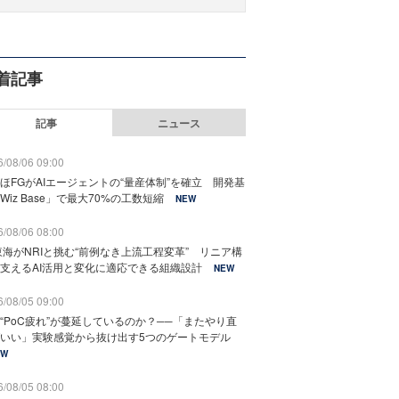
着記事
記事
ニュース
/08/06 09:00
ほFGがAIエージェントの“量産体制”を確立 開発基
Wiz Base」で最大70%の工数短縮
NEW
/08/06 08:00
東海がNRIと挑む“前例なき上流工程変革” リニア構
支えるAI活用と変化に適応できる組織設計
NEW
/08/05 09:00
“PoC疲れ”が蔓延しているのか？──「またやり直
いい」実験感覚から抜け出す5つのゲートモデル
EW
/08/05 08:00