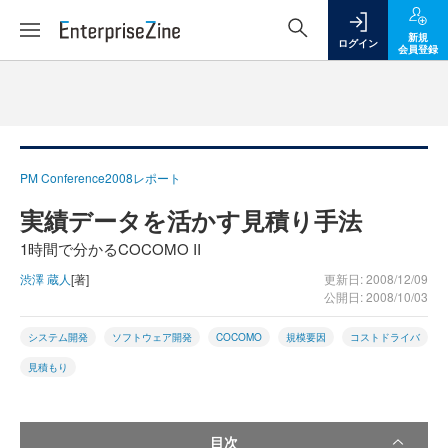
新規
ログイン
会員登録
PM Conference2008レポート
実績データを活かす見積り手法
1時間で分かるCOCOMO II
渋澤 蔵人
[著]
更新日: 2008/12/09
公開日: 2008/10/03
システム開発
ソフトウェア開発
COCOMO
規模要因
コストドライバ
見積もり
目次