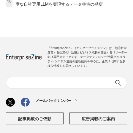
10
度な自社専用LLMを実現するデータ整備の勘所
「EnterpriseZine」（エンタープライズジン）は、翔泳社が
運営する企業のIT活用とビジネス成長を支援するITリーダー
向け専門メディアです。データテクノロジー/情報セキュリ
ティ/システム運用の最新動向を中心に、企業ITに関する多
様な情報をお届けしています。
メールバックナンバー
記事掲載のご依頼
広告掲載のご案内