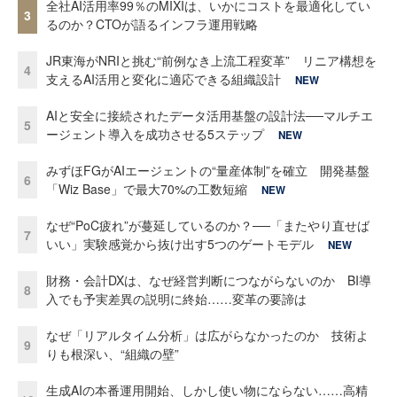
全社AI活用率99％のMIXIは、いかにコストを最適化してい
3
るのか？CTOが語るインフラ運用戦略
JR東海がNRIと挑む“前例なき上流工程変革” リニア構想を
4
支えるAI活用と変化に適応できる組織設計
NEW
AIと安全に接続されたデータ活用基盤の設計法──マルチエ
5
ージェント導入を成功させる5ステップ
NEW
みずほFGがAIエージェントの“量産体制”を確立 開発基盤
6
「Wiz Base」で最大70%の工数短縮
NEW
なぜ“PoC疲れ”が蔓延しているのか？──「またやり直せば
7
いい」実験感覚から抜け出す5つのゲートモデル
NEW
財務・会計DXは、なぜ経営判断につながらないのか BI導
8
入でも予実差異の説明に終始……変革の要諦は
なぜ「リアルタイム分析」は広がらなかったのか 技術よ
9
りも根深い、“組織の壁”
生成AIの本番運用開始、しかし使い物にならない……高精