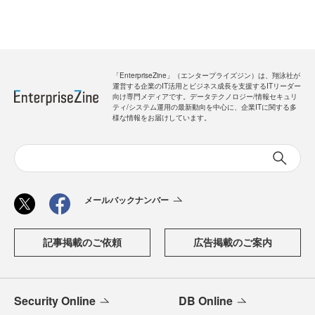
「EnterpriseZine」（エンタープライズジン）は、翔泳社が
運営する企業のIT活用とビジネス成長を支援するITリーダー
向け専門メディアです。データテクノロジー/情報セキュリ
ティ/システム運用の最新動向を中心に、企業ITに関する多
様な情報をお届けしています。
メールバックナンバー
記事掲載のご依頼
広告掲載のご案内
Security Online
DB Online