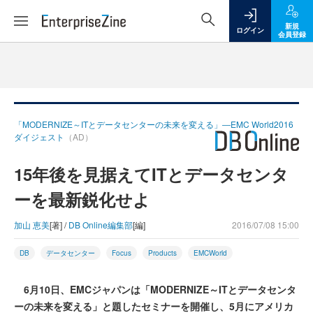
新規
ログイン
会員登録
「MODERNIZE～ITとデータセンターの未来を変える」―EMC World2016
ダイジェスト
（AD）
15年後を見据えてITとデータセンタ
ーを最新鋭化せよ
加山 恵美
[著] /
DB Online編集部
[編]
2016/07/08 15:00
DB
データセンター
Focus
Products
EMCWorld
6月10日、EMCジャパンは「MODERNIZE～ITとデータセンタ
ーの未来を変える」と題したセミナーを開催し、5月にアメリカ