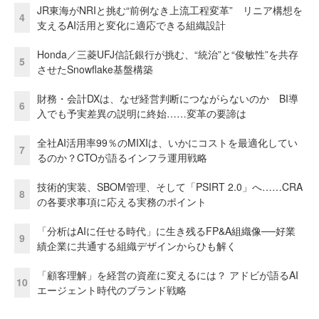
JR東海がNRIと挑む“前例なき上流工程変革” リニア構想を
4
支えるAI活用と変化に適応できる組織設計
Honda／三菱UFJ信託銀行が挑む、“統治”と“俊敏性”を共存
5
させたSnowflake基盤構築
財務・会計DXは、なぜ経営判断につながらないのか BI導
6
入でも予実差異の説明に終始……変革の要諦は
全社AI活用率99％のMIXIは、いかにコストを最適化してい
7
るのか？CTOが語るインフラ運用戦略
技術的実装、SBOM管理、そして「PSIRT 2.0」へ……CRA
8
の各要求事項に応える実務のポイント
「分析はAIに任せる時代」に生き残るFP&A組織像──好業
9
績企業に共通する組織デザインからひも解く
「顧客理解」を経営の資産に変えるには？ アドビが語るAI
10
エージェント時代のブランド戦略