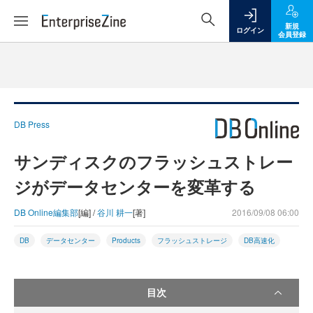
新規
ログイン
会員登録
DB Press
サンディスクのフラッシュストレー
ジがデータセンターを変革する
DB Online編集部
[編] /
谷川 耕一
[著]
2016/09/08 06:00
DB
データセンター
Products
フラッシュストレージ
DB高速化
目次