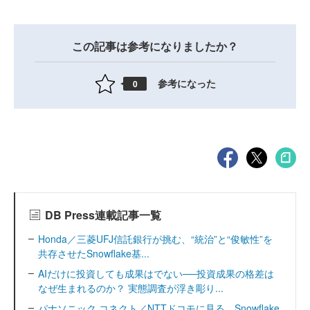
この記事は参考になりましたか？
参考になった
0
DB Press連載記事一覧
Honda／三菱UFJ信託銀行が挑む、“統治”と“俊敏性”を
共存させたSnowflake基...
AIだけに投資しても成果はでない──投資成果の格差は
なぜ生まれるのか？ 実態調査が浮き彫り...
パナソニック コネクト／NTTドコモに見る、Snowflake