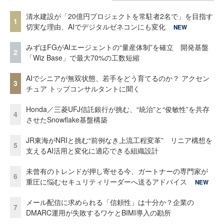
清水建設が「20億円プロジェクトを常駐者2名で」を目指す
1
切実な理由、AIでデジタルゼネコンにも変化
NEW
みずほFGがAIエージェントの“量産体制”を確立 開発基盤
2
「Wiz Base」で最大70%の工数短縮
AIでシニアが無双状態、若手をどう育てるのか？ アクセン
3
チュア トップコンサルタントに聞く
Honda／三菱UFJ信託銀行が挑む、“統治”と“俊敏性”を共存
4
させたSnowflake基盤構築
JR東海がNRIと挑む“前例なき上流工程変革” リニア構想を
5
支えるAI活用と変化に適応できる組織設計
未曾有のトレンドが押し寄せる今、ガートナーの専門家が
6
重圧に悩むセキュリティリーダーへ送るアドバイス
NEW
メール配信に求められる「信頼性」は十分か？企業の
7
DMARC運用が失敗するワケとBIMI導入の勘所