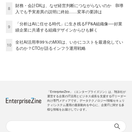
財務・会計DXは、なぜ経営判断につながらないのか BI導
8
入でも予実差異の説明に終始……変革の要諦は
「分析はAIに任せる時代」に生き残るFP&A組織像──好業
9
績企業に共通する組織デザインからひも解く
全社AI活用率99％のMIXIは、いかにコストを最適化してい
10
るのか？CTOが語るインフラ運用戦略
「EnterpriseZine」（エンタープライズジン）は、翔泳社が
運営する企業のIT活用とビジネス成長を支援するITリーダー
向け専門メディアです。データテクノロジー/情報セキュリ
ティ/システム運用の最新動向を中心に、企業ITに関する多
様な情報をお届けしています。