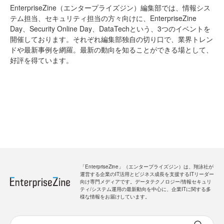
EnterpriseZine（エンタープライズジン）編集部では、情報シス
テム担当、セキュリティ担当の方々向けに、EnterpriseZine
Day、Security Online Day、DataTechという、3つのイベントを
開催しております。それぞれ編集部独自の切り口で、業界トレン
ドや最新事例を網羅。最新の動向を知ることができる場として、
好評を得ています。
「EnterpriseZine」（エンタープライズジン）は、翔泳社が
運営する企業のIT活用とビジネス成長を支援するITリーダー
向け専門メディアです。データテクノロジー/情報セキュリ
ティ/システム運用の最新動向を中心に、企業ITに関する多
様な情報をお届けしています。