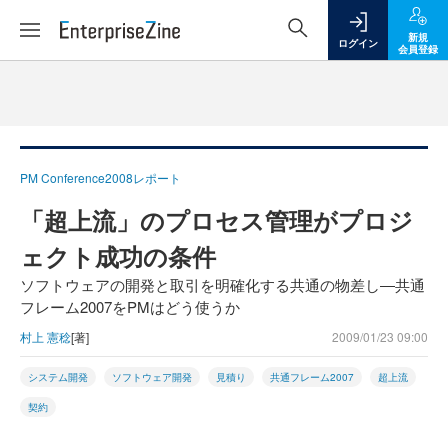
新規
ログイン
会員登録
PM Conference2008レポート
「超上流」のプロセス管理がプロジ
ェクト成功の条件
ソフトウェアの開発と取引を明確化する共通の物差し―共通
フレーム2007をPMはどう使うか
村上 憲稔
[著]
2009/01/23 09:00
システム開発
ソフトウェア開発
見積り
共通フレーム2007
超上流
契約