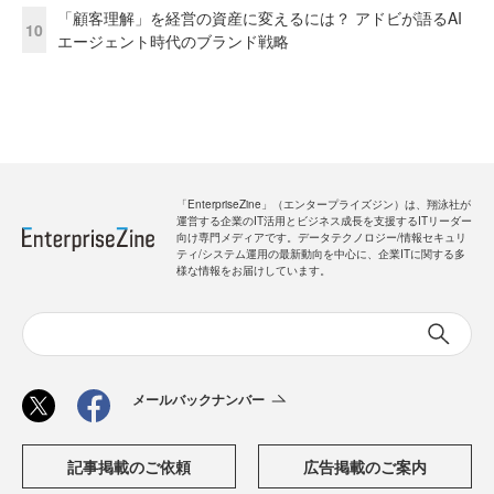
「顧客理解」を経営の資産に変えるには？ アドビが語るAI
10
エージェント時代のブランド戦略
「EnterpriseZine」（エンタープライズジン）は、翔泳社が
運営する企業のIT活用とビジネス成長を支援するITリーダー
向け専門メディアです。データテクノロジー/情報セキュリ
ティ/システム運用の最新動向を中心に、企業ITに関する多
様な情報をお届けしています。
メールバックナンバー
記事掲載のご依頼
広告掲載のご案内