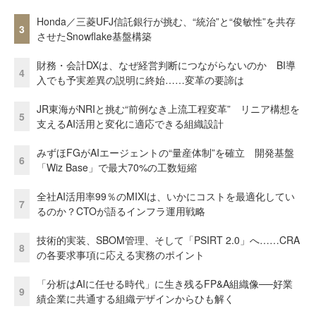
Honda／三菱UFJ信託銀行が挑む、“統治”と“俊敏性”を共存
3
させたSnowflake基盤構築
財務・会計DXは、なぜ経営判断につながらないのか BI導
4
入でも予実差異の説明に終始……変革の要諦は
JR東海がNRIと挑む“前例なき上流工程変革” リニア構想を
5
支えるAI活用と変化に適応できる組織設計
みずほFGがAIエージェントの“量産体制”を確立 開発基盤
6
「Wiz Base」で最大70%の工数短縮
全社AI活用率99％のMIXIは、いかにコストを最適化してい
7
るのか？CTOが語るインフラ運用戦略
技術的実装、SBOM管理、そして「PSIRT 2.0」へ……CRA
8
の各要求事項に応える実務のポイント
「分析はAIに任せる時代」に生き残るFP&A組織像──好業
9
績企業に共通する組織デザインからひも解く