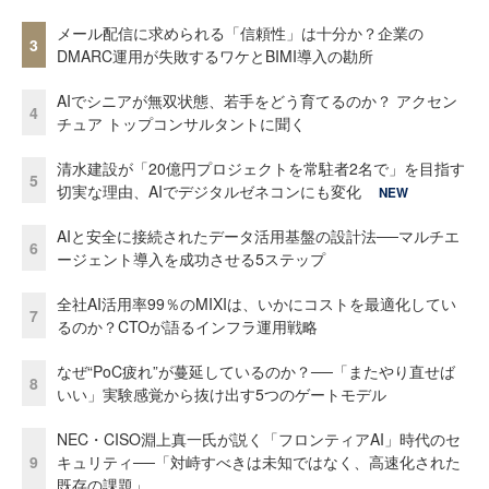
メール配信に求められる「信頼性」は十分か？企業の
3
DMARC運用が失敗するワケとBIMI導入の勘所
AIでシニアが無双状態、若手をどう育てるのか？ アクセン
4
チュア トップコンサルタントに聞く
清水建設が「20億円プロジェクトを常駐者2名で」を目指す
5
切実な理由、AIでデジタルゼネコンにも変化
NEW
AIと安全に接続されたデータ活用基盤の設計法──マルチエ
6
ージェント導入を成功させる5ステップ
全社AI活用率99％のMIXIは、いかにコストを最適化してい
7
るのか？CTOが語るインフラ運用戦略
なぜ“PoC疲れ”が蔓延しているのか？──「またやり直せば
8
いい」実験感覚から抜け出す5つのゲートモデル
NEC・CISO淵上真一氏が説く「フロンティアAI」時代のセ
9
キュリティ──「対峙すべきは未知ではなく、高速化された
既存の課題」