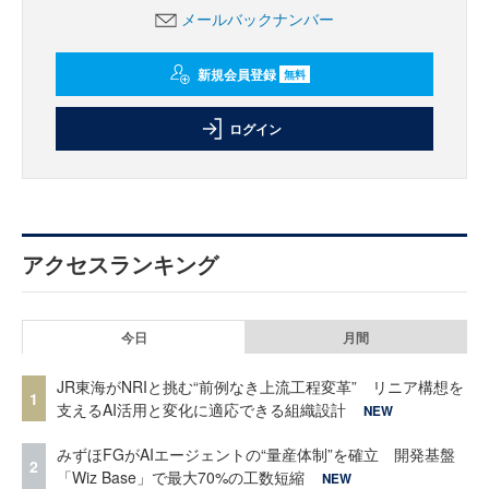
メールバックナンバー
新規会員登録
無料
ログイン
アクセスランキング
今日
月間
JR東海がNRIと挑む“前例なき上流工程変革” リニア構想を
1
支えるAI活用と変化に適応できる組織設計
NEW
みずほFGがAIエージェントの“量産体制”を確立 開発基盤
2
「Wiz Base」で最大70%の工数短縮
NEW