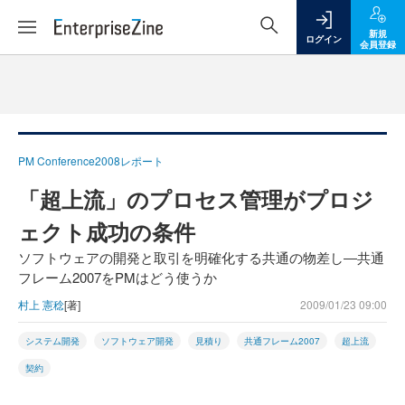
新規
ログイン
会員登録
PM Conference2008レポート
「超上流」のプロセス管理がプロジ
ェクト成功の条件
ソフトウェアの開発と取引を明確化する共通の物差し―共通
フレーム2007をPMはどう使うか
村上 憲稔
[著]
2009/01/23 09:00
システム開発
ソフトウェア開発
見積り
共通フレーム2007
超上流
契約