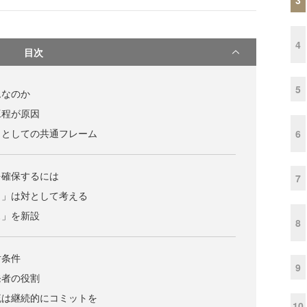
4
目次
5
ムなのか
工程が原因
しとしての共通フレーム
6
を確保するには
7
ト」は対として考える
ス」を新設
8
対条件
9
発者の役割
流は継続的にコミットを
10