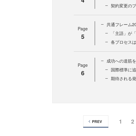
契約変更の
共通フレーム2
Page
「主語」が
5
各プロセス
成功への道筋
Page
国際標準に
6
期待される
1
2
PREV