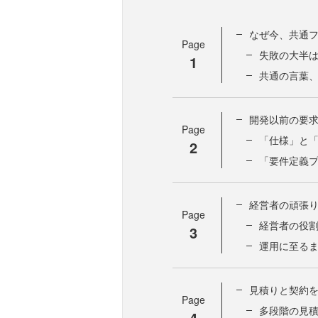
なぜ今、共通
Page
失敗の大半
1
共通の言葉
開発以前の要
Page
「仕様」と
2
「要件定義
経営者の頑張
Page
経営者の役
3
運用に至る
見積りと契約
Page
多段階の見
4