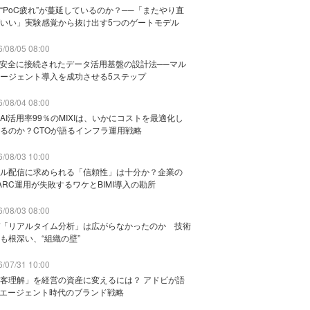
“PoC疲れ”が蔓延しているのか？──「またやり直
いい」実験感覚から抜け出す5つのゲートモデル
/08/05 08:00
と安全に接続されたデータ活用基盤の設計法──マル
ージェント導入を成功させる5ステップ
/08/04 08:00
AI活用率99％のMIXIは、いかにコストを最適化し
るのか？CTOが語るインフラ運用戦略
/08/03 10:00
ル配信に求められる「信頼性」は十分か？企業の
ARC運用が失敗するワケとBIMI導入の勘所
/08/03 08:00
「リアルタイム分析」は広がらなかったのか 技術
も根深い、“組織の壁”
/07/31 10:00
客理解」を経営の資産に変えるには？ アドビが語
Iエージェント時代のブランド戦略