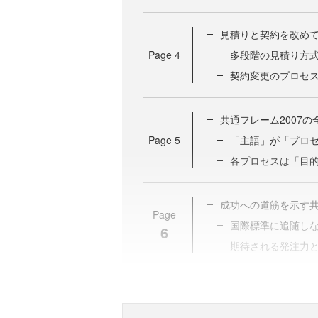
見積りと契約を改め
Page
4
多段階の見積り方
契約変更のプロセ
共通フレーム2007の
Page
5
「主語」が「プロ
各プロセスは「目
成功への道筋を示す
Page
国際標準に追随し
6
期待される発注力