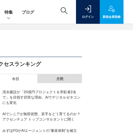
特集
ブログ
ログイン
新規
会員登録
クセスランキング
今日
月間
清水建設が「20億円プロジェクトを常駐者2名
で」を目指す切実な理由、AIでデジタルゼネコン
にも変化
AIでシニアが無双状態、若手をどう育てるのか？
アクセンチュア トップコンサルタントに聞く
みずほFGがAIエージェントの“量産体制”を確立