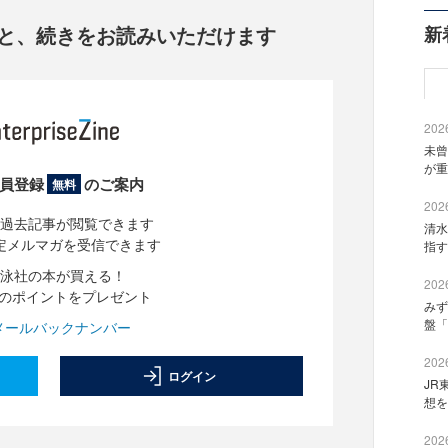
と、
続きをお読みいただけます
新
2026
未曾
が重
員登録
のご案内
無料
2026
過去記事が閲覧できます
清水
定メルマガを受信できます
指す
泳社の本が買える！
2026
分のポイントをプレゼント
みず
盤「
メールバックナンバー
2026
ログイン
JR
想を
2026