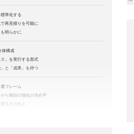
て標準化する
式で再見積りを可能に
スも明らかに
全体構成
セス」を実行する形式
的」と「成果」を持つ
共通フレーム
ながら独自の強化が決め手
と受注力の向上