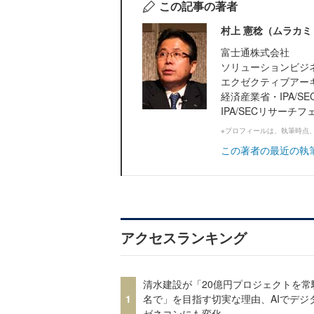
この記事の著者
村上 憲稔（ムラカミ
富士通株式会社
ソリューションビジ
エクゼクティブアー
経済産業省・IPA/
IPA/SECリサー
※プロフィールは、執筆時点
この著者の最近の執
アクセスランキング
清水建設が「20億円プロジェクトを常
1
名で」を目指す切実な理由、AIでデジ
ゼネコンにも変化