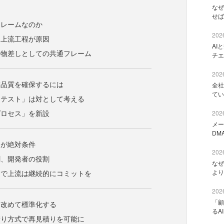
なぜ
せば
フレームなのか
2026
は上流工程が原因
AI
、物差しとしての共通フレーム
チエ
2026
求品質を確保するには
全社
てい
「テスト」は対として考える
プロセス」を新設
2026
メー
DM
りが絶対条件
2026
割、開発者の役割
なぜ
より
まで上流は継続的にコミットを
2026
「顧
を改めて標準化する
るA
積り方式で再見積りを可能に