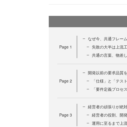
なぜ今、共通フレー
Page
1
失敗の大半は上流
共通の言葉、物差
開発以前の要求品質
Page
2
「仕様」と「テス
「要件定義プロセ
経営者の頑張りが絶
Page
3
経営者の役割、開
運用に至るまで上