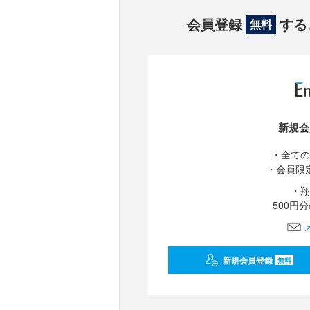
会員登録
する
無料
新規会
・全ての
・会員限
・翔
500円
新規会員登録
無料