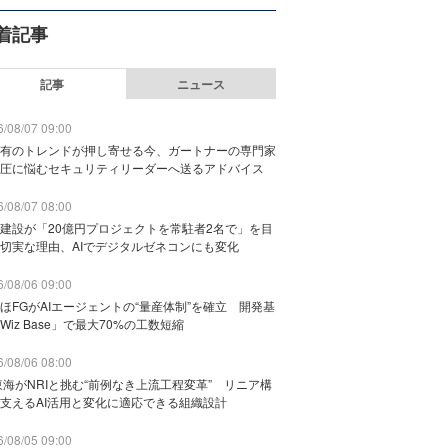
着記事
記事
ニュース
/08/07 09:00
有のトレンドが押し寄せる今、ガートナーの専門家
圧に悩むセキュリティリーダーへ送るアドバイス
/08/07 08:00
建設が「20億円プロジェクトを常駐者2名で」を目
切実な理由、AIでデジタルゼネコンにも変化
/08/06 09:00
ほFGがAIエージェントの“量産体制”を確立 開発基
Wiz Base」で最大70%の工数短縮
/08/06 08:00
東海がNRIと挑む“前例なき上流工程変革” リニア構
支えるAI活用と変化に適応できる組織設計
/08/05 09:00