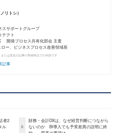
 ノリトシ）
ネスサポートグループ
キテクト
SEC 開発プロセス共有化部会 主査
チフェロー、ビジネスプロセス改善領域長
、または直近の記事の寄稿時点での内容です
筆記事
駐者2
財務・会計DXは、なぜ経営判断につながら
タル
6
ないのか BI導入でも予実差異の説明に終
始……変革の要諦は