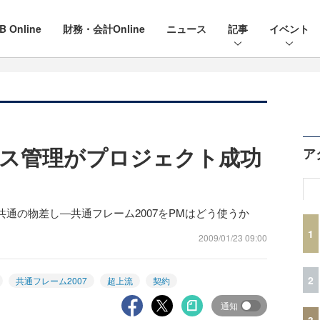
B Online
財務・会計Online
ニュース
記事
イベント
ス管理がプロジェクト成功
ア
通の物差し―共通フレーム2007をPMはどう使うか
1
2009/01/23 09:00
2
共通フレーム2007
超上流
契約
通知
3