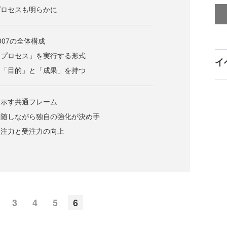
プロセスも明らかに
007の全体構成
「プロセス」を実行する形式
イ
は「目的」と「成果」を持つ
を示す共通フレーム
追随しながら独自の強化が決め手
発注力と受注力の向上
3
4
5
6