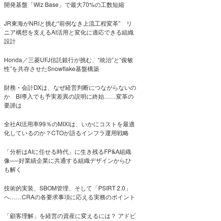
開発基盤「Wiz Base」で最大70%の工数短縮
JR東海がNRIと挑む“前例なき上流工程変革” リ
ニア構想を支えるAI活用と変化に適応できる組織
設計
Honda／三菱UFJ信託銀行が挑む、“統治”と“俊敏
性”を共存させたSnowflake基盤構築
財務・会計DXは、なぜ経営判断につながらないの
か BI導入でも予実差異の説明に終始……変革の
要諦は
全社AI活用率99％のMIXIは、いかにコストを最適
化しているのか？CTOが語るインフラ運用戦略
「分析はAIに任せる時代」に生き残るFP&A組織
像──好業績企業に共通する組織デザインからひ
も解く
技術的実装、SBOM管理、そして「PSIRT 2.0」
へ……CRAの各要求事項に応える実務のポイント
「顧客理解」を経営の資産に変えるには？ アドビ