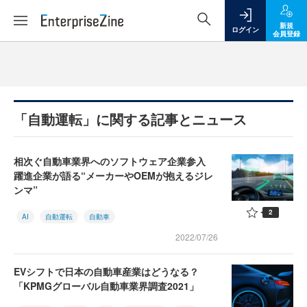
新規
ログイン
会員登録
「自動運転」に関する記事とニュース
相次ぐ自動車業界へのソフトウェア企業参入
躍進企業が語る“メーカーやOEMが抱えるジレ
ンマ”
2
AI
自動運転
自動車
2022/07/26
EVシフトで日本の自動車産業はどうなる？
「KPMGグローバル自動車業界調査2021」