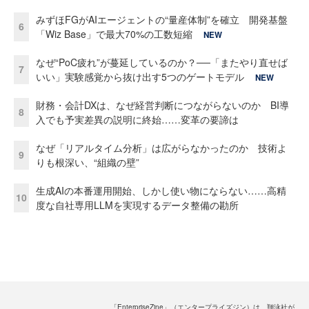
みずほFGがAIエージェントの“量産体制”を確立 開発基盤
6
「Wiz Base」で最大70%の工数短縮
NEW
なぜ“PoC疲れ”が蔓延しているのか？──「またやり直せば
7
いい」実験感覚から抜け出す5つのゲートモデル
NEW
財務・会計DXは、なぜ経営判断につながらないのか BI導
8
入でも予実差異の説明に終始……変革の要諦は
なぜ「リアルタイム分析」は広がらなかったのか 技術よ
9
りも根深い、“組織の壁”
生成AIの本番運用開始、しかし使い物にならない……高精
10
度な自社専用LLMを実現するデータ整備の勘所
「EnterpriseZine」（エンタープライズジン）は、翔泳社が