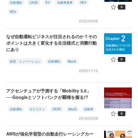
自動運転
CASE
EV
自動車業界
HEV
0
BEV
2022/03/08
なぜ自動運転ビジネスが注目されるのか？その
ポイントは大きく変化する生活様式と消費行動
にあり
0
経営・イノベーション
自動運転
MaaS
2020/11/12
アクセンチュアが予測する「Mobility 3.0」
──Googleとソフトバンクが覇権を握る!?
自動運転
モビリティ
CASE
MaaS
自動車
0
2019/05/29
AWSが強化学習型の自動走行レーシングカー