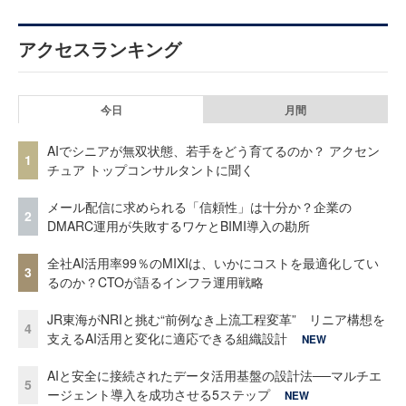
アクセスランキング
今日
月間
AIでシニアが無双状態、若手をどう育てるのか？ アクセン
1
チュア トップコンサルタントに聞く
メール配信に求められる「信頼性」は十分か？企業の
2
DMARC運用が失敗するワケとBIMI導入の勘所
全社AI活用率99％のMIXIは、いかにコストを最適化してい
3
るのか？CTOが語るインフラ運用戦略
JR東海がNRIと挑む“前例なき上流工程変革” リニア構想を
4
支えるAI活用と変化に適応できる組織設計
NEW
AIと安全に接続されたデータ活用基盤の設計法──マルチエ
5
ージェント導入を成功させる5ステップ
NEW