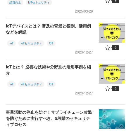
3
品質向上
IoTセキュリティ
2025/03/29
IoTデバイスとは？ 普及の背景と役割、活用例
などを解説
IoT
IoTセキュリティ
OT
0
2023/12/27
IoTとは？ 必要な技術や分野別の活用事例を紹
介
IoT
IoTセキュリティ
OT
0
2023/12/27
事業活動の停止を防ぐ！サプライチェーン攻撃
を防ぐために実行すべき、5段階のセキュリテ
ィプロセス