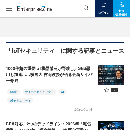
新規
ログイン
会員登録
「IoTセキュリティ」に関する記事とニュース
1000件超の重要IoT機器情報が野放し／SNS悪
用も加速……横国大 吉岡教授が語る最新サイバ
ー脅威
2
脆弱性
サイバーセキュリティ
AI
IoTセキュリティ
2026/05/14
CRA対応、2つのデッドライン：2026年「報告
義務」／2027年「適合義務」で必要な実務タス