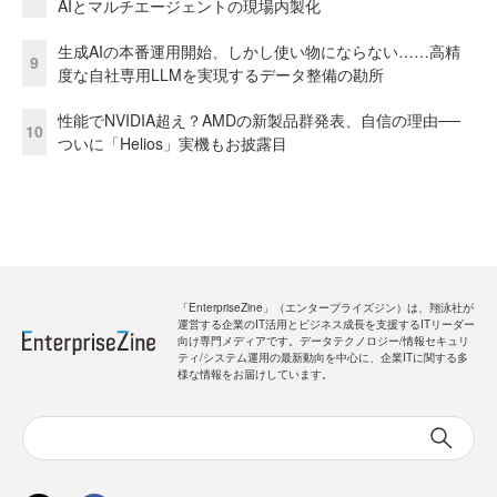
AIとマルチエージェントの現場内製化
生成AIの本番運用開始、しかし使い物にならない……高精
9
度な自社専用LLMを実現するデータ整備の勘所
性能でNVIDIA超え？AMDの新製品群発表、自信の理由──
10
ついに「Helios」実機もお披露目
「EnterpriseZine」（エンタープライズジン）は、翔泳社が
運営する企業のIT活用とビジネス成長を支援するITリーダー
向け専門メディアです。データテクノロジー/情報セキュリ
ティ/システム運用の最新動向を中心に、企業ITに関する多
様な情報をお届けしています。