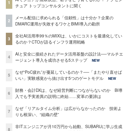
1
チュア トップコンサルタントに聞く
メール配信に求められる「信頼性」は十分か？企業の
2
DMARC運用が失敗するワケとBIMI導入の勘所
全社AI活用率99％のMIXIは、いかにコストを最適化してい
3
るのか？CTOが語るインフラ運用戦略
AIと安全に接続されたデータ活用基盤の設計法──マルチエ
4
ージェント導入を成功させる5ステップ
NEW
なぜ“PoC疲れ”が蔓延しているのか？──「またやり直せば
5
いい」実験感覚から抜け出す5つのゲートモデル
NEW
財務・会計DXは、なぜ経営判断につながらないのか BI導
6
入でも予実差異の説明に終始……変革の要諦は
なぜ「リアルタイム分析」は広がらなかったのか 技術よ
7
りも根深い、“組織の壁”
非ITエンジニアが月10万円から始動、SUBARUに学ぶ生成
8