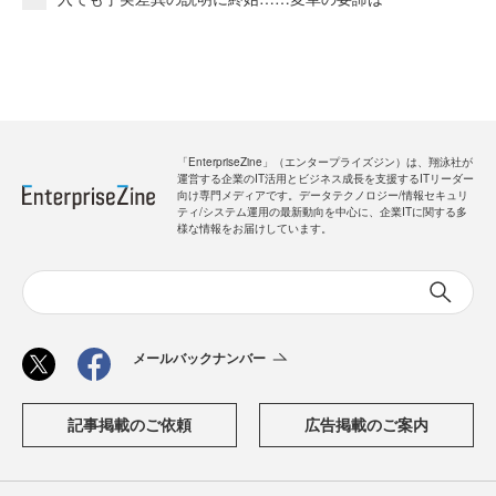
「EnterpriseZine」（エンタープライズジン）は、翔泳社が
運営する企業のIT活用とビジネス成長を支援するITリーダー
向け専門メディアです。データテクノロジー/情報セキュリ
ティ/システム運用の最新動向を中心に、企業ITに関する多
様な情報をお届けしています。
メールバックナンバー
記事掲載のご依頼
広告掲載のご案内