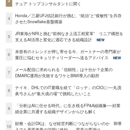
3
チュア トップコンサルタントに聞く
Honda／三菱UFJ信託銀行が挑む、“統治”と“俊敏性”を共存
4
させたSnowflake基盤構築
JR東海がNRIと挑む“前例なき上流工程変革” リニア構想を
5
支えるAI活用と変化に適応できる組織設計
NEW
未曾有のトレンドが押し寄せる今、ガートナーの専門家が
6
重圧に悩むセキュリティリーダーへ送るアドバイス
NEW
メール配信に求められる「信頼性」は十分か？企業の
7
DMARC運用が失敗するワケとBIMI導入の勘所
ナイキ、DHLでのIT要職を経て「ロッテ」のCIOに──丸茂
8
眞弓さんが“集大成の場”で挑戦したいこと
「分析はAIに任せる時代」に生き残るFP&A組織像──好業
9
績企業に共通する組織デザインからひも解く
財務・会計DXは、なぜ経営判断につながらないのか BI導
10
入でも予実差異の説明に終始……変革の要諦は