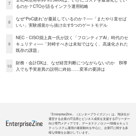
7
るのか？CTOが語るインフラ運用戦略
なぜ“PoC疲れ”が蔓延しているのか？──「またやり直せば
8
いい」実験感覚から抜け出す5つのゲートモデル
NEC・CISO淵上真一氏が説く「フロンティアAI」時代のセ
9
キュリティ──「対峙すべきは未知ではなく、高速化された
既存の課題」
財務・会計DXは、なぜ経営判断につながらないのか BI導
10
入でも予実差異の説明に終始……変革の要諦は
「EnterpriseZine」（エンタープライズジン）は、翔泳社が
運営する企業のIT活用とビジネス成長を支援するITリーダー
向け専門メディアです。データテクノロジー/情報セキュリ
ティ/システム運用の最新動向を中心に、企業ITに関する多
様な情報をお届けしています。