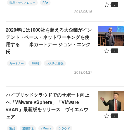
製品・テクノロジー
RPA
0
2018/05/16
2020年には1000社を超える大企業がイン
テント・ベース・ネットワーキングを使
用する――米ガートナー ジョン・エンク
氏
0
ガートナー
IT戦略
システム基盤
2018/04/27
ハイブリッドクラウドでのサポート向上
へ「VMware vSphere」「VMware
vSAN」最新版をリリース―ヴイエムウ
ェア
0
製品
運用管理
VMware
クラウド