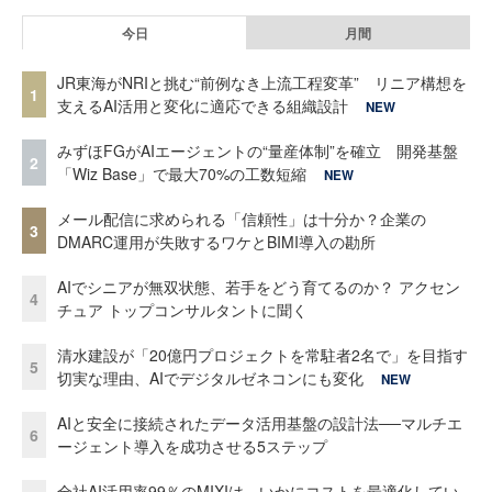
今日
月間
JR東海がNRIと挑む“前例なき上流工程変革” リニア構想を
1
支えるAI活用と変化に適応できる組織設計
NEW
みずほFGがAIエージェントの“量産体制”を確立 開発基盤
2
「Wiz Base」で最大70%の工数短縮
NEW
メール配信に求められる「信頼性」は十分か？企業の
3
DMARC運用が失敗するワケとBIMI導入の勘所
AIでシニアが無双状態、若手をどう育てるのか？ アクセン
4
チュア トップコンサルタントに聞く
清水建設が「20億円プロジェクトを常駐者2名で」を目指す
5
切実な理由、AIでデジタルゼネコンにも変化
NEW
AIと安全に接続されたデータ活用基盤の設計法──マルチエ
6
ージェント導入を成功させる5ステップ
全社AI活用率99％のMIXIは、いかにコストを最適化してい