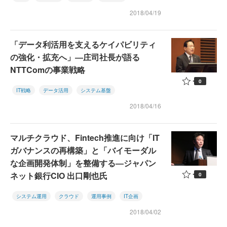
2018/04/19
「データ利活用を支えるケイパビリティ
の強化・拡充へ」―庄司社長が語る
NTTComの事業戦略
0
IT戦略
データ活用
システム基盤
2018/04/16
マルチクラウド、Fintech推進に向け「IT
ガバナンスの再構築」と「バイモーダル
な企画開発体制」を整備する―ジャパン
ネット銀行CIO 出口剛也氏
0
システム運用
クラウド
運用事例
IT企画
2018/04/02