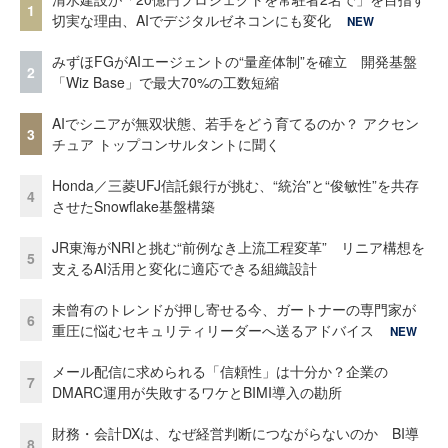
1
切実な理由、AIでデジタルゼネコンにも変化
NEW
みずほFGがAIエージェントの“量産体制”を確立 開発基盤
2
「Wiz Base」で最大70%の工数短縮
AIでシニアが無双状態、若手をどう育てるのか？ アクセン
3
チュア トップコンサルタントに聞く
Honda／三菱UFJ信託銀行が挑む、“統治”と“俊敏性”を共存
4
させたSnowflake基盤構築
JR東海がNRIと挑む“前例なき上流工程変革” リニア構想を
5
支えるAI活用と変化に適応できる組織設計
未曾有のトレンドが押し寄せる今、ガートナーの専門家が
6
重圧に悩むセキュリティリーダーへ送るアドバイス
NEW
メール配信に求められる「信頼性」は十分か？企業の
7
DMARC運用が失敗するワケとBIMI導入の勘所
財務・会計DXは、なぜ経営判断につながらないのか BI導
8