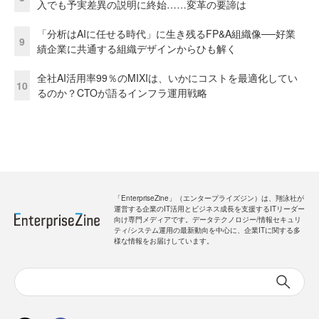
入でも予実差異の説明に終始……変革の要諦は
「分析はAIに任せる時代」に生き残るFP&A組織像──好業
9
績企業に共通する組織デザインからひも解く
全社AI活用率99％のMIXIは、いかにコストを最適化してい
10
るのか？CTOが語るインフラ運用戦略
「EnterpriseZine」（エンタープライズジン）は、翔泳社が
運営する企業のIT活用とビジネス成長を支援するITリーダー
向け専門メディアです。データテクノロジー/情報セキュリ
ティ/システム運用の最新動向を中心に、企業ITに関する多
様な情報をお届けしています。