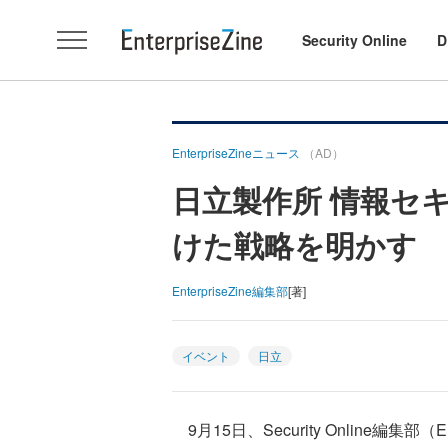
Security Online
D
EnterpriseZineニュース
（AD）
日立製作所 情報セ
けた戦略を明かす
EnterpriseZine編集部
[著]
イベント
日立
9月15日、Security Online編集部（