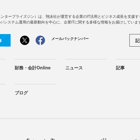
Zine」（エンタープライズジン）は、翔泳社が運営する企業のIT活用とビジネス成長を支
ィ/システム運用の最新動向を中心に、企業ITに関する多様な情報をお届けしていま
メールバックナンバー
記
録
財務・会計Online
ニュース
記事
ブログ