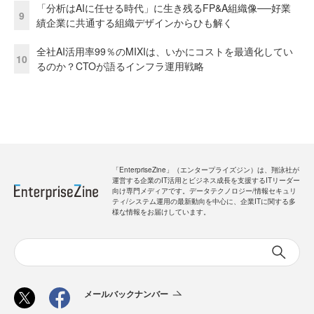
「分析はAIに任せる時代」に生き残るFP&A組織像──好業
9
績企業に共通する組織デザインからひも解く
全社AI活用率99％のMIXIは、いかにコストを最適化してい
10
るのか？CTOが語るインフラ運用戦略
「EnterpriseZine」（エンタープライズジン）は、翔泳社が
運営する企業のIT活用とビジネス成長を支援するITリーダー
向け専門メディアです。データテクノロジー/情報セキュリ
ティ/システム運用の最新動向を中心に、企業ITに関する多
様な情報をお届けしています。
メールバックナンバー