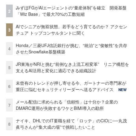
みずほFGがAIエージェントの“量産体制”を確立 開発基盤
2
「Wiz Base」で最大70%の工数短縮
AIでシニアが無双状態、若手をどう育てるのか？ アクセン
3
チュア トップコンサルタントに聞く
Honda／三菱UFJ信託銀行が挑む、“統治”と“俊敏性”を共存
4
させたSnowflake基盤構築
JR東海がNRIと挑む“前例なき上流工程変革” リニア構想を
5
支えるAI活用と変化に適応できる組織設計
未曾有のトレンドが押し寄せる今、ガートナーの専門家が
6
重圧に悩むセキュリティリーダーへ送るアドバイス
NEW
メール配信に求められる「信頼性」は十分か？企業の
7
DMARC運用が失敗するワケとBIMI導入の勘所
ナイキ、DHLでのIT要職を経て「ロッテ」のCIOに──丸茂
8
眞弓さんが“集大成の場”で挑戦したいこと