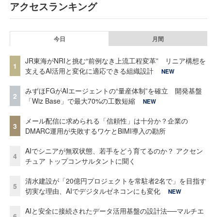
アクセスランキング
今日
月間
JR東海がNRIと挑む“前例なき上流工程変革” リニア構想を
1
支えるAI活用と変化に適応できる組織設計
NEW
みずほFGがAIエージェントの“量産体制”を確立 開発基盤
2
「Wiz Base」で最大70%の工数短縮
NEW
メール配信に求められる「信頼性」は十分か？企業の
3
DMARC運用が失敗するワケとBIMI導入の勘所
AIでシニアが無双状態、若手をどう育てるのか？ アクセン
4
チュア トップコンサルタントに聞く
清水建設が「20億円プロジェクトを常駐者2名で」を目指す
5
切実な理由、AIでデジタルゼネコンにも変化
NEW
AIと安全に接続されたデータ活用基盤の設計法──マルチエ
6