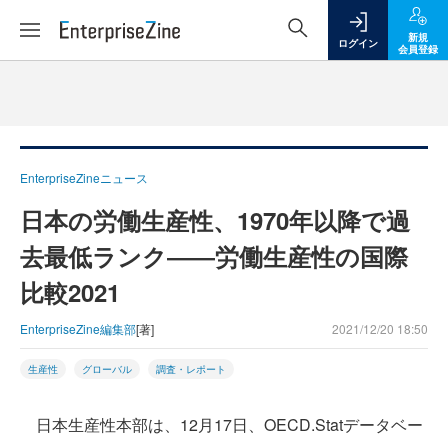
新規
ログイン
会員登録
EnterpriseZineニュース
日本の労働生産性、1970年以降で過
去最低ランク――労働生産性の国際
比較2021
EnterpriseZine編集部
[著]
2021/12/20 18:50
生産性
グローバル
調査・レポート
日本生産性本部は、12月17日、OECD.Statデータベー