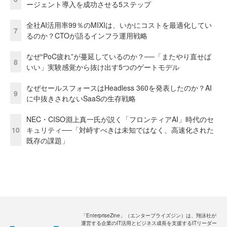
ージェント導入を成功させる5ステップ
全社AI活用率99％のMIXIは、いかにコストを最適化してい
7
るのか？CTOが語るインフラ運用戦略
なぜ“PoC疲れ”が蔓延しているのか？──「またやり直せば
8
いい」実験感覚から抜け出す5つのゲートモデル
なぜセールスフォースはHeadless 360を発表したのか？AI
9
に中抜きされないSaaSの生存戦略
NEC・CISO淵上真一氏が説く「フロンティアAI」時代のセ
10
キュリティ──「対峙すべきは未知ではなく、高速化された
既存の課題」
「EnterpriseZine」（エンタープライズジン）は、翔泳社が
運営する企業のIT活用とビジネス成長を支援するITリーダー