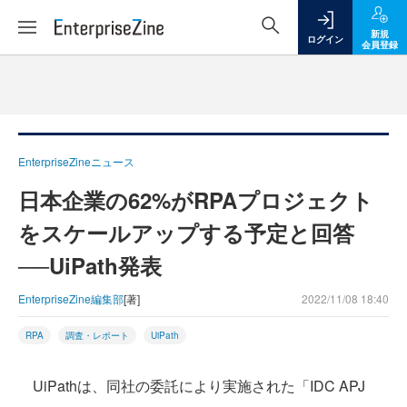
新規
ログイン
会員登録
EnterpriseZineニュース
日本企業の62%がRPAプロジェクト
をスケールアップする予定と回答
──UiPath発表
EnterpriseZine編集部
[著]
2022/11/08 18:40
RPA
調査・レポート
UiPath
UiPathは、同社の委託により実施された「IDC APJ