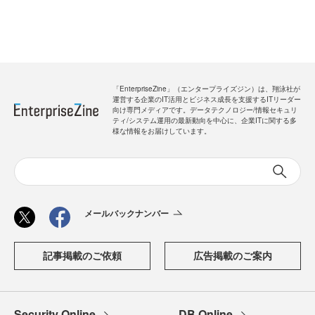
「EnterpriseZine」（エンタープライズジン）は、翔泳社が
運営する企業のIT活用とビジネス成長を支援するITリーダー
向け専門メディアです。データテクノロジー/情報セキュリ
ティ/システム運用の最新動向を中心に、企業ITに関する多
様な情報をお届けしています。
メールバックナンバー
記事掲載のご依頼
広告掲載のご案内
Security Online
DB Online