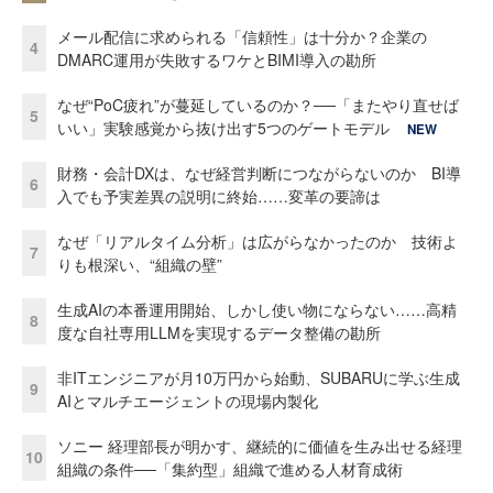
メール配信に求められる「信頼性」は十分か？企業の
4
DMARC運用が失敗するワケとBIMI導入の勘所
なぜ“PoC疲れ”が蔓延しているのか？──「またやり直せば
5
いい」実験感覚から抜け出す5つのゲートモデル
NEW
財務・会計DXは、なぜ経営判断につながらないのか BI導
6
入でも予実差異の説明に終始……変革の要諦は
なぜ「リアルタイム分析」は広がらなかったのか 技術よ
7
りも根深い、“組織の壁”
生成AIの本番運用開始、しかし使い物にならない……高精
8
度な自社専用LLMを実現するデータ整備の勘所
非ITエンジニアが月10万円から始動、SUBARUに学ぶ生成
9
AIとマルチエージェントの現場内製化
ソニー 経理部長が明かす、継続的に価値を生み出せる経理
10
組織の条件──「集約型」組織で進める人材育成術