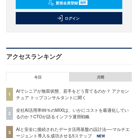
新規会員登録
無料
ログイン
アクセスランキング
今日
月間
AIでシニアが無双状態、若手をどう育てるのか？ アクセン
1
チュア トップコンサルタントに聞く
全社AI活用率99％のMIXIは、いかにコストを最適化してい
2
るのか？CTOが語るインフラ運用戦略
AIと安全に接続されたデータ活用基盤の設計法──マルチエ
3
ージェント導入を成功させる5ステップ
NEW