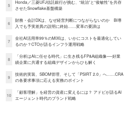
Honda／三菱UFJ信託銀行が挑む、“統治”と“俊敏性”を共存
5
させたSnowflake基盤構築
財務・会計DXは、なぜ経営判断につながらないのか BI導
6
入でも予実差異の説明に終始……変革の要諦は
全社AI活用率99％のMIXIは、いかにコストを最適化してい
7
るのか？CTOが語るインフラ運用戦略
「分析はAIに任せる時代」に生き残るFP&A組織像──好業
8
績企業に共通する組織デザインからひも解く
技術的実装、SBOM管理、そして「PSIRT 2.0」へ……CRA
9
の各要求事項に応える実務のポイント
「顧客理解」を経営の資産に変えるには？ アドビが語るAI
10
エージェント時代のブランド戦略