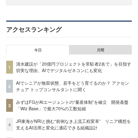
アクセスランキング
今日
月間
清水建設が「20億円プロジェクトを常駐者2名で」を目指す
1
切実な理由、AIでデジタルゼネコンにも変化
AIでシニアが無双状態、若手をどう育てるのか？ アクセン
2
チュア トップコンサルタントに聞く
みずほFGがAIエージェントの“量産体制”を確立 開発基盤
3
「Wiz Base」で最大70%の工数短縮
JR東海がNRIと挑む“前例なき上流工程変革” リニア構想を
4
支えるAI活用と変化に適応できる組織設計