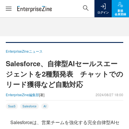
新規
ログイン
会員登録
EnterpriseZineニュース
Salesforce、自律型AIセールスエー
ジェントを2種類発表 チャットでの
リード獲得など自動対応
EnterpriseZine編集部
[著]
2024/08/27 18:00
SaaS
Salesforce
AI
Salesforceは、営業チームを強化する完全自律型AIセ