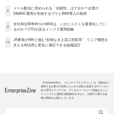
メール配信に求められる「信頼性」は十分か？企業の
8
DMARC運用が失敗するワケとBIMI導入の勘所
全社AI活用率99％のMIXIは、いかにコストを最適化してい
9
るのか？CTOが語るインフラ運用戦略
JR東海がNRIと挑む“前例なき上流工程変革” リニア構想を
10
支えるAI活用と変化に適応できる組織設計
「EnterpriseZine」（エンタープライズジン）は、翔泳社が
運営する企業のIT活用とビジネス成長を支援するITリーダー
向け専門メディアです。データテクノロジー/情報セキュリ
ティ/システム運用の最新動向を中心に、企業ITに関する多
様な情報をお届けしています。