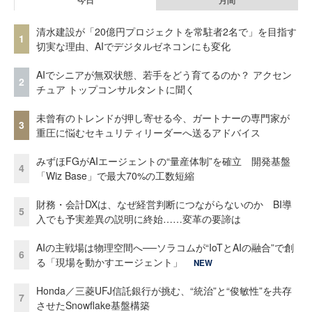
清水建設が「20億円プロジェクトを常駐者2名で」を目指す
1
切実な理由、AIでデジタルゼネコンにも変化
AIでシニアが無双状態、若手をどう育てるのか？ アクセン
2
チュア トップコンサルタントに聞く
未曾有のトレンドが押し寄せる今、ガートナーの専門家が
3
重圧に悩むセキュリティリーダーへ送るアドバイス
みずほFGがAIエージェントの“量産体制”を確立 開発基盤
4
「Wiz Base」で最大70%の工数短縮
財務・会計DXは、なぜ経営判断につながらないのか BI導
5
入でも予実差異の説明に終始……変革の要諦は
AIの主戦場は物理空間へ──ソラコムが“IoTとAIの融合”で創
6
る「現場を動かすエージェント」
NEW
Honda／三菱UFJ信託銀行が挑む、“統治”と“俊敏性”を共存
7
させたSnowflake基盤構築