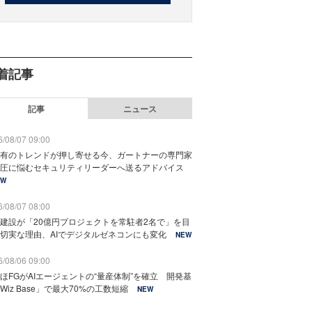
着記事
記事
ニュース
/08/07 09:00
有のトレンドが押し寄せる今、ガートナーの専門家
圧に悩むセキュリティリーダーへ送るアドバイス
EW
/08/07 08:00
建設が「20億円プロジェクトを常駐者2名で」を目
切実な理由、AIでデジタルゼネコンにも変化
NEW
/08/06 09:00
ほFGがAIエージェントの“量産体制”を確立 開発基
Wiz Base」で最大70%の工数短縮
NEW