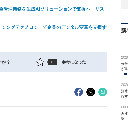
全管理業務を生成AIソリューションで支援へ リス
マージングテクノロジーで企業のデジタル変革を支援す
新
2026
たか？
参考になった
0
未曾
が重
N
2026
清水
指す
2026
みず
盤「