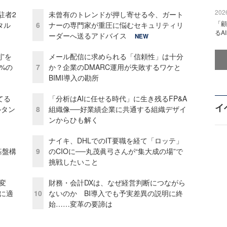
2026
駐者2
未曾有のトレンドが押し寄せる今、ガート
「顧
タル
6
ナーの専門家が重圧に悩むセキュリティリ
るA
ーダーへ送るアドバイス
NEW
”を
メール配信に求められる「信頼性」は十分
0%の
7
か？企業のDMARC運用が失敗するワケと
BIMI導入の勘所
てる
「分析はAIに任せる時代」に生き残るFP&A
イ
ルタン
8
組織像──好業績企業に共通する組織デザイ
ンからひも解く
ナイキ、DHLでのIT要職を経て「ロッテ」
e基盤構
9
のCIOに──丸茂眞弓さんが“集大成の場”で
挑戦したいこと
変
財務・会計DXは、なぜ経営判断につながら
化に適
10
ないのか BI導入でも予実差異の説明に終
始……変革の要諦は