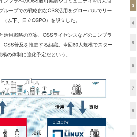
ンフラへのOSS適用実績やコミュニティをけん引
3
グループでの戦略的なOSS活用をグローバルでリー
Office」（以下、日立OSPO）を設立した。
4
と活用戦略の立案、OSSライセンスなどのコンプラ
5
OSS普及を推進する組織。今回60人規模でスター
人規模の体制に強化予定だという。
6
7
8
9