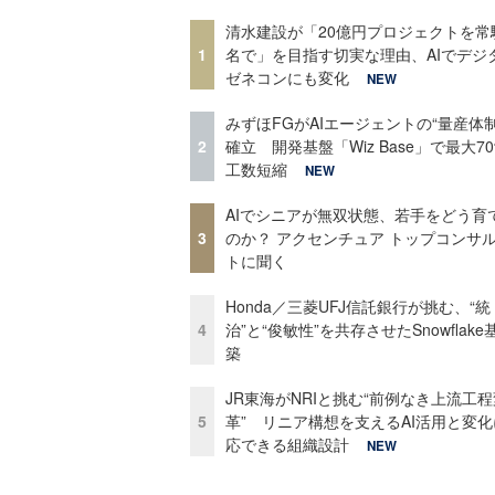
清水建設が「20億円プロジェクトを常
1
名で」を目指す切実な理由、AIでデジ
ゼネコンにも変化
NEW
みずほFGがAIエージェントの“量産体制
2
確立 開発基盤「Wiz Base」で最大7
工数短縮
NEW
AIでシニアが無双状態、若手をどう育
3
のか？ アクセンチュア トップコンサ
トに聞く
Honda／三菱UFJ信託銀行が挑む、“統
4
治”と“俊敏性”を共存させたSnowflak
築
JR東海がNRIと挑む“前例なき上流工程
5
革” リニア構想を支えるAI活用と変
応できる組織設計
NEW