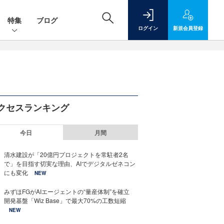
特集
ブログ
ログイン
新規
会員登録
クセスランキング
今日
月間
清水建設が「20億円プロジェクトを常駐者2名
で」を目指す切実な理由、AIでデジタルゼネコン
にも変化
NEW
みずほFGがAIエージェントの“量産体制”を確立
開発基盤「Wiz Base」で最大70%の工数短縮
NEW