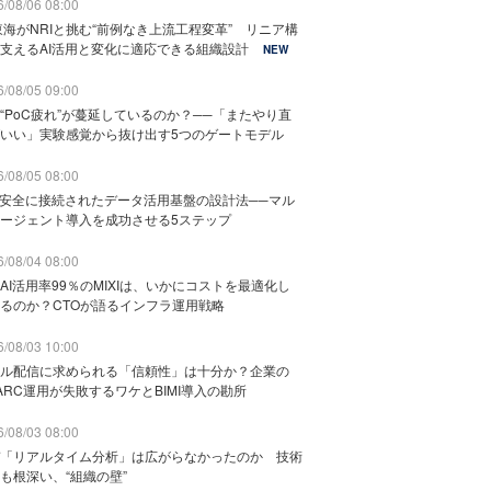
/08/06 08:00
東海がNRIと挑む“前例なき上流工程変革” リニア構
支えるAI活用と変化に適応できる組織設計
NEW
/08/05 09:00
“PoC疲れ”が蔓延しているのか？──「またやり直
いい」実験感覚から抜け出す5つのゲートモデル
/08/05 08:00
と安全に接続されたデータ活用基盤の設計法──マル
ージェント導入を成功させる5ステップ
/08/04 08:00
AI活用率99％のMIXIは、いかにコストを最適化し
るのか？CTOが語るインフラ運用戦略
/08/03 10:00
ル配信に求められる「信頼性」は十分か？企業の
ARC運用が失敗するワケとBIMI導入の勘所
/08/03 08:00
「リアルタイム分析」は広がらなかったのか 技術
も根深い、“組織の壁”