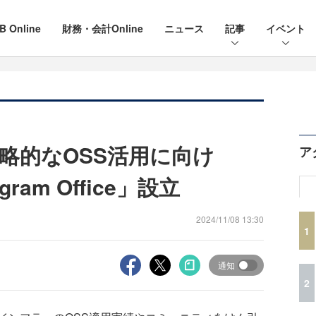
B Online
財務・会計Online
ニュース
記事
イベント
略的なOSS活用に向け
ア
ogram Office」設立
2024/11/08 13:30
1
通知
2