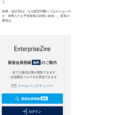
と
財務・会計DXは、なぜ経営判断につながらないの
か BI導入でも予実差異の説明に終始……変革の
要諦は
新規会員登録
のご案内
無料
・全ての過去記事が閲覧できます
・会員限定メルマガを受信できます
メールバックナンバー
新規会員登録
無料
ログイン