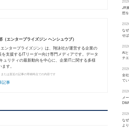
2026
JR
想を
2026
なぜ
せば
ne編集部（エンタープライズジン ヘンシュウブ）
2026
Zine」（エンタープライズジン）は、翔泳社が運営する企業の
AI
長を支援するITリーダー向け専門メディアです。データ
チエ
キュリティの最新動向を中心に、企業ITに関する多様
います。
2026
、または直近の記事の寄稿時点での内容です
全社
てい
筆記事
2026
メー
DM
2026
なぜ
より