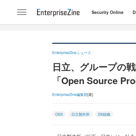
Security Online
D
EnterpriseZineニュース
日立、グループの戦
「Open Source Pr
EnterpriseZine編集部
[著]
OSS
日立製作所
DX組織