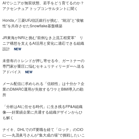
AIでシニアが無双状態、若手をどう育てるのか？
アクセンチュア トップコンサルタントに聞く
Honda／三菱UFJ信託銀行が挑む、“統治”と“俊敏
性”を共存させたSnowflake基盤構築
JR東海がNRIと挑む“前例なき上流工程変革” リ
ニア構想を支えるAI活用と変化に適応できる組織
設計
NEW
未曾有のトレンドが押し寄せる今、ガートナーの
専門家が重圧に悩むセキュリティリーダーへ送る
アドバイス
NEW
メール配信に求められる「信頼性」は十分か？企
業のDMARC運用が失敗するワケとBIMI導入の勘
所
「分析はAIに任せる時代」に生き残るFP&A組織
像──好業績企業に共通する組織デザインからひ
も解く
ナイキ、DHLでのIT要職を経て「ロッテ」のCIO
に──丸茂眞弓さんが“集大成の場”で挑戦したいこ