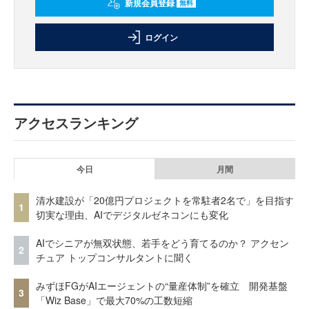
新規会員登録
無料
ログイン
アクセスランキング
今日
月間
清水建設が「20億円プロジェクトを常駐者2名で」を目指す
1
切実な理由、AIでデジタルゼネコンにも変化
AIでシニアが無双状態、若手をどう育てるのか？ アクセン
2
チュア トップコンサルタントに聞く
みずほFGがAIエージェントの“量産体制”を確立 開発基盤
3
「Wiz Base」で最大70%の工数短縮