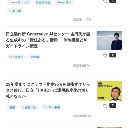
2
マーケティング
日立製作所
データ活用
JR東日本
2024/11/20
日立製作所 Generative AIセンター 吉田氏が語
る生成AIの「責任ある」活用──体制構築とAI
ガイドライン策定
0
日立製作所
生成AI
2024/06/04
25年度までにクラウド化率95%を目指すオリッ
クス銀行、日立「HARC」は運用高度化の切り
札となるか
5
運用
日立製作所
ユーザー事例
2024/05/30