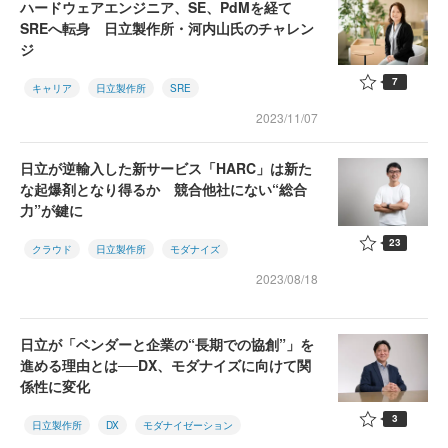
ハードウェアエンジニア、SE、PdMを経て
SREへ転身 日立製作所・河内山氏のチャレン
ジ
7
キャリア
日立製作所
SRE
2023/11/07
日立が逆輸入した新サービス「HARC」は新た
な起爆剤となり得るか 競合他社にない“総合
力”が鍵に
23
クラウド
日立製作所
モダナイズ
2023/08/18
日立が「ベンダーと企業の“長期での協創”」を
進める理由とは──DX、モダナイズに向けて関
係性に変化
3
日立製作所
DX
モダナイゼーション