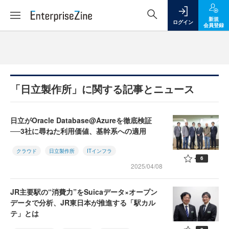
新規
ログイン
会員登録
「日立製作所」に関する記事とニュース
日立がOracle Database@Azureを徹底検証
──3社に尋ねた利用価値、基幹系への適用
クラウド
日立製作所
ITインフラ
6
2025/04/08
JR主要駅の“消費力”をSuicaデータ×オープン
データで分析、JR東日本が推進する「駅カル
テ」とは