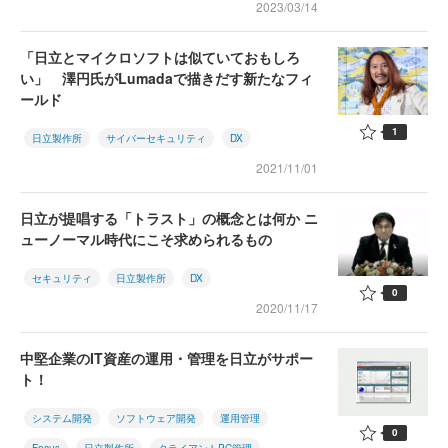
2023/03/14
「日立とマイクロソフトは似ていておもしろ
い」 澤円氏がLumadaで描きだす新たなフィ
ールド
1
日立製作所
サイバーセキュリティ
DX
2021/11/01
日立が提唱する「トラスト」の概念とは何か ニ
ューノーマル時代にこそ求められるもの
セキュリティ
日立製作所
DX
0
2020/11/17
中堅企業のIT資産の運用・管理を日立がサポー
ト！
システム開発
ソフトウェア開発
運用管理
0