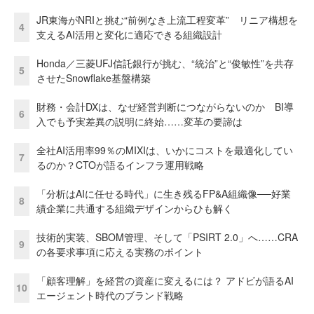
JR東海がNRIと挑む“前例なき上流工程変革” リニア構想を
4
支えるAI活用と変化に適応できる組織設計
Honda／三菱UFJ信託銀行が挑む、“統治”と“俊敏性”を共存
5
させたSnowflake基盤構築
財務・会計DXは、なぜ経営判断につながらないのか BI導
6
入でも予実差異の説明に終始……変革の要諦は
全社AI活用率99％のMIXIは、いかにコストを最適化してい
7
るのか？CTOが語るインフラ運用戦略
「分析はAIに任せる時代」に生き残るFP&A組織像──好業
8
績企業に共通する組織デザインからひも解く
技術的実装、SBOM管理、そして「PSIRT 2.0」へ……CRA
9
の各要求事項に応える実務のポイント
「顧客理解」を経営の資産に変えるには？ アドビが語るAI
10
エージェント時代のブランド戦略