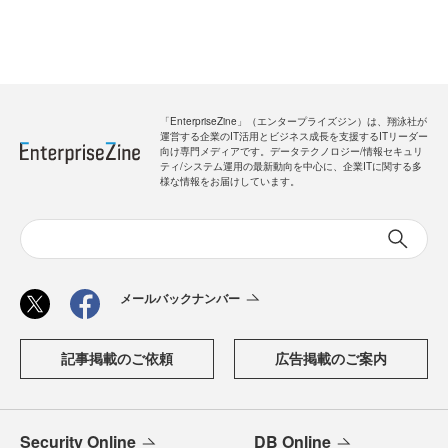
「EnterpriseZine」（エンタープライズジン）は、翔泳社が
運営する企業のIT活用とビジネス成長を支援するITリーダー
向け専門メディアです。データテクノロジー/情報セキュリ
ティ/システム運用の最新動向を中心に、企業ITに関する多
様な情報をお届けしています。
メールバックナンバー
記事掲載のご依頼
広告掲載のご案内
Security Online
DB Online