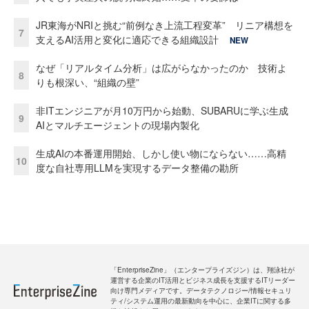
JR東海がNRIと挑む“前例なき上流工程変革” リニア構想を
7
支えるAI活用と変化に適応できる組織設計
NEW
なぜ「リアルタイム分析」は広がらなかったのか 技術よ
8
りも根深い、“組織の壁”
非ITエンジニアが月10万円から始動、SUBARUに学ぶ生成
9
AIとマルチエージェントの現場内製化
生成AIの本番運用開始、しかし使い物にならない……高精
10
度な自社専用LLMを実現するデータ整備の勘所
「EnterpriseZine」（エンタープライズジン）は、翔泳社が
運営する企業のIT活用とビジネス成長を支援するITリーダー
向け専門メディアです。データテクノロジー/情報セキュリ
ティ/システム運用の最新動向を中心に、企業ITに関する多