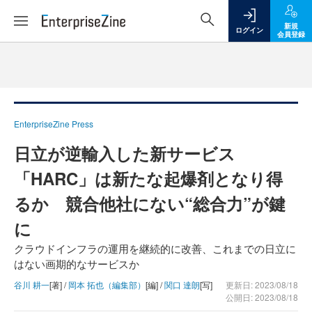
新規
ログイン
会員登録
EnterpriseZine Press
日立が逆輸入した新サービス
「HARC」は新たな起爆剤となり得
るか 競合他社にない“総合力”が鍵
に
クラウドインフラの運用を継続的に改善、これまでの日立に
はない画期的なサービスか
谷川 耕一
[著] /
岡本 拓也（編集部）
[編] /
関口 達朗
[写]
更新日: 2023/08/18
公開日: 2023/08/18