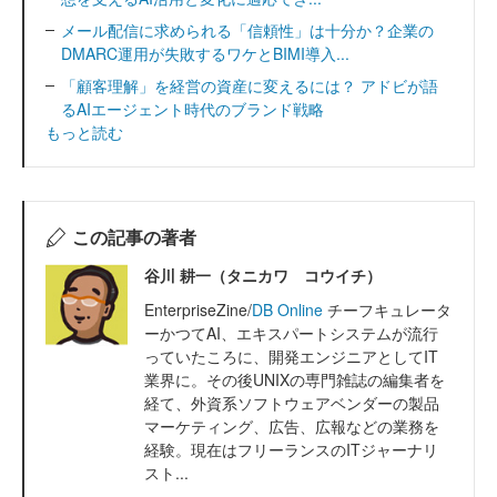
メール配信に求められる「信頼性」は十分か？企業の
DMARC運用が失敗するワケとBIMI導入...
「顧客理解」を経営の資産に変えるには？ アドビが語
るAIエージェント時代のブランド戦略
もっと読む
この記事の著者
谷川 耕一（タニカワ コウイチ）
EnterpriseZine/
DB Online
チーフキュレータ
ーかつてAI、エキスパートシステムが流行
っていたころに、開発エンジニアとしてIT
業界に。その後UNIXの専門雑誌の編集者を
経て、外資系ソフトウェアベンダーの製品
マーケティング、広告、広報などの業務を
経験。現在はフリーランスのITジャーナリ
スト...