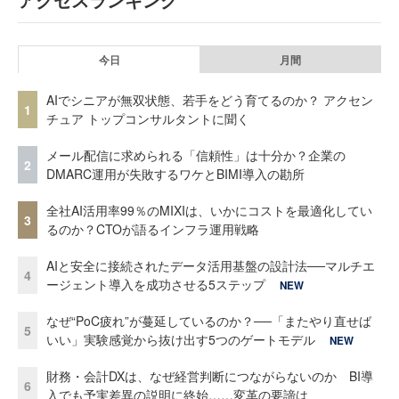
今日
月間
AIでシニアが無双状態、若手をどう育てるのか？ アクセン
1
チュア トップコンサルタントに聞く
メール配信に求められる「信頼性」は十分か？企業の
2
DMARC運用が失敗するワケとBIMI導入の勘所
全社AI活用率99％のMIXIは、いかにコストを最適化してい
3
るのか？CTOが語るインフラ運用戦略
AIと安全に接続されたデータ活用基盤の設計法──マルチエ
4
ージェント導入を成功させる5ステップ
NEW
なぜ“PoC疲れ”が蔓延しているのか？──「またやり直せば
5
いい」実験感覚から抜け出す5つのゲートモデル
NEW
財務・会計DXは、なぜ経営判断につながらないのか BI導
6
入でも予実差異の説明に終始……変革の要諦は