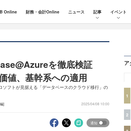
B Online
財務・会計Online
ニュース
記事
イベント
abase@Azureを徹底検証
ア
用価値、基幹系への適用
ロソフトが見据える「データベースのクラウド移行」の
1
[編]
2025/04/08 10:00
2
通知
3