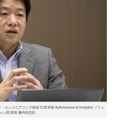
ニアリング統括 COE本部 Autonomous & Analytics ソリュ
ョン部 部長 桑内崇志氏