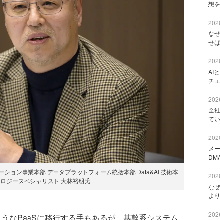
想を
2026
なぜ
せば
2026
AI
チエ
2026
全社
てい
2026
メー
DM
ション事業本部 データプラットフォーム統括本部 Data&AI 技術本
2026
ノロジースペシャリスト 大林裕明氏
なぜ
より
2026
e」のようなPaaSに移行する手もあるが、基幹系システム