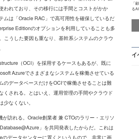
「顧
SQLがよく使われており、その移行には手間とコストがかか
るA
は「Oracle RAC」で高可用性を確保しているだ
nterprise Editionのオプションを利用していることも多
る。こうした要因も重なり、基幹系システムのクラウ
。
イ
frastructure（OCI）を採用するケースもあるが、既に
やMicrosoft Azureでさまざまなシステムを稼働させている
ムのデータベースだけをOCIで稼働させることは難
なくされる。とはいえ、運用管理の手間やクラウド
は少なくない。
訪れる。Oracle創業者 兼 CTOのラリー・エリソ
le Database@Azure」を共同発表したからだ。これは
soft Azureのデータセンターに置くというもので、非常に画