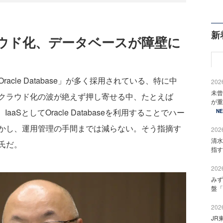
新
ウド化、データベースが障壁に
le Database」が多く採用されている、特に中
2026
未曾
クラウド化の波が絶えず押し寄せる中、たとえば
が重
き、IaaSとしてOracle Databaseを利用することでハー
N
かし、運用管理の手間までは減らない。そう指摘す
2026
清水
氏だ。
指す
2026
みず
盤「
2026
JR