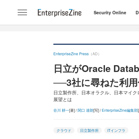
Security Online
D
EnterpriseZine Press
（AD）
日立がOracle Dat
──3社に尋ねた利
日立製作所、日本オラクル、日本マイク
展望とは
谷川 耕一
[著] /
関口 達朗
[写] /
EnterpriseZine編集部
クラウド
日立製作所
ITインフラ