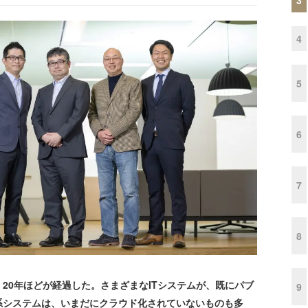
4
5
6
7
8
0年ほどが経過した。さまざまなITシステムが、既にパブ
9
系システムは、いまだにクラウド化されていないものも多