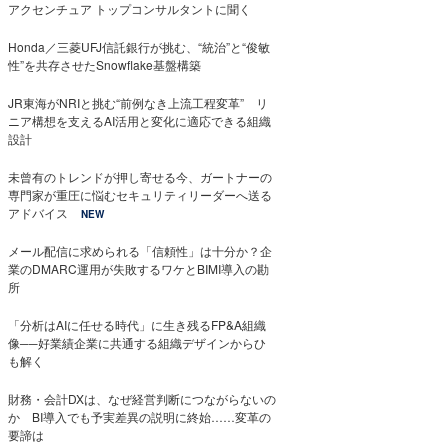
アクセンチュア トップコンサルタントに聞く
Honda／三菱UFJ信託銀行が挑む、“統治”と“俊敏
性”を共存させたSnowflake基盤構築
JR東海がNRIと挑む“前例なき上流工程変革” リ
ニア構想を支えるAI活用と変化に適応できる組織
設計
未曾有のトレンドが押し寄せる今、ガートナーの
専門家が重圧に悩むセキュリティリーダーへ送る
アドバイス
NEW
メール配信に求められる「信頼性」は十分か？企
業のDMARC運用が失敗するワケとBIMI導入の勘
所
「分析はAIに任せる時代」に生き残るFP&A組織
像──好業績企業に共通する組織デザインからひ
も解く
財務・会計DXは、なぜ経営判断につながらないの
か BI導入でも予実差異の説明に終始……変革の
要諦は