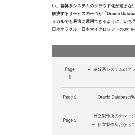
い。基幹系システムのクラウド化が進まない
解決するサービスの一つが「Oracle Dat
ィカルでも最適に運用できるように、いち
日本オラクル、日本マイクロソフトの3社を
Page
基幹系システムのク
1
Page
2
「Oracle Datab
日立製作所のナレッジが「
Page
3
日立製作所だからこそ実