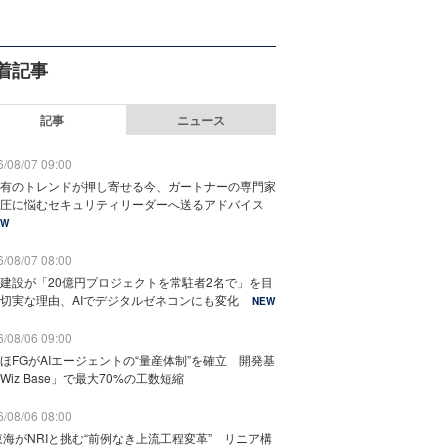
着記事
記事
ニュース
/08/07 09:00
有のトレンドが押し寄せる今、ガートナーの専門家
圧に悩むセキュリティリーダーへ送るアドバイス
EW
/08/07 08:00
建設が「20億円プロジェクトを常駐者2名で」を目
切実な理由、AIでデジタルゼネコンにも変化
NEW
/08/06 09:00
ほFGがAIエージェントの“量産体制”を確立 開発基
Wiz Base」で最大70%の工数短縮
/08/06 08:00
東海がNRIと挑む“前例なき上流工程変革” リニア構