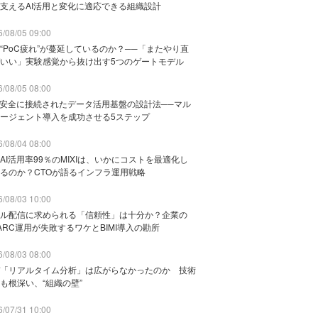
支えるAI活用と変化に適応できる組織設計
/08/05 09:00
“PoC疲れ”が蔓延しているのか？──「またやり直
いい」実験感覚から抜け出す5つのゲートモデル
/08/05 08:00
と安全に接続されたデータ活用基盤の設計法──マル
ージェント導入を成功させる5ステップ
/08/04 08:00
AI活用率99％のMIXIは、いかにコストを最適化し
るのか？CTOが語るインフラ運用戦略
/08/03 10:00
ル配信に求められる「信頼性」は十分か？企業の
ARC運用が失敗するワケとBIMI導入の勘所
/08/03 08:00
「リアルタイム分析」は広がらなかったのか 技術
も根深い、“組織の壁”
/07/31 10:00