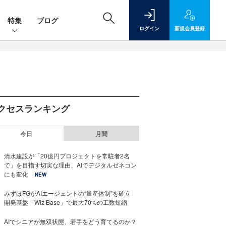
特集
ブログ
ログイン
新規
会員登録
クセスランキング
今日
月間
清水建設が「20億円プロジェクトを常駐者2名
で」を目指す切実な理由、AIでデジタルゼネコン
にも変化
NEW
みずほFGがAIエージェントの“量産体制”を確立
開発基盤「Wiz Base」で最大70%の工数短縮
AIでシニアが無双状態、若手をどう育てるのか？