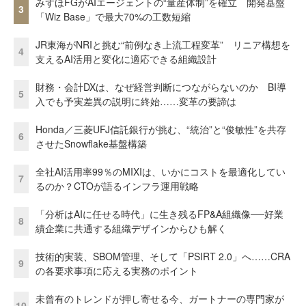
みずほFGがAIエージェントの“量産体制”を確立 開発基盤
3
「Wiz Base」で最大70%の工数短縮
JR東海がNRIと挑む“前例なき上流工程変革” リニア構想を
4
支えるAI活用と変化に適応できる組織設計
財務・会計DXは、なぜ経営判断につながらないのか BI導
5
入でも予実差異の説明に終始……変革の要諦は
Honda／三菱UFJ信託銀行が挑む、“統治”と“俊敏性”を共存
6
させたSnowflake基盤構築
全社AI活用率99％のMIXIは、いかにコストを最適化してい
7
るのか？CTOが語るインフラ運用戦略
「分析はAIに任せる時代」に生き残るFP&A組織像──好業
8
績企業に共通する組織デザインからひも解く
技術的実装、SBOM管理、そして「PSIRT 2.0」へ……CRA
9
の各要求事項に応える実務のポイント
未曾有のトレンドが押し寄せる今、ガートナーの専門家が
10