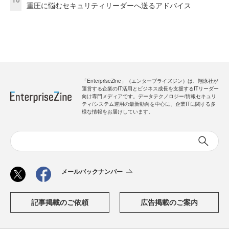
重圧に悩むセキュリティリーダーへ送るアドバイス
「EnterpriseZine」（エンタープライズジン）は、翔泳社が
運営する企業のIT活用とビジネス成長を支援するITリーダー
向け専門メディアです。データテクノロジー/情報セキュリ
ティ/システム運用の最新動向を中心に、企業ITに関する多
様な情報をお届けしています。
メールバックナンバー
記事掲載のご依頼
広告掲載のご案内