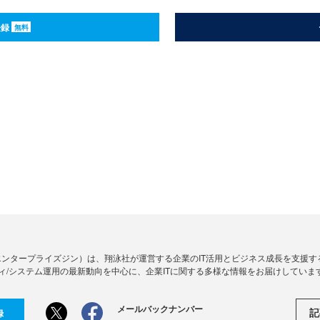
登録
無料
Zine」（エンタープライズジン）は、翔泳社が運営する企業のIT活用とビジネス成長を支
ィ/システム運用の最新動向を中心に、企業ITに関する多様な情報をお届けしていま
メールバックナンバー
記
録