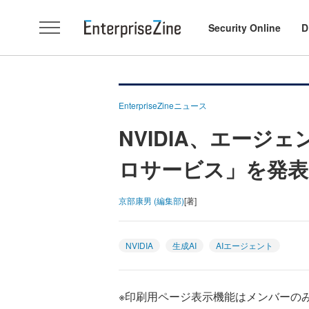
Security Online
D
EnterpriseZineニュース
NVIDIA、エージ
ロサービス」を発表
京部康男 (編集部)
[著]
NVIDIA
生成AI
AIエージェント
※印刷用ページ表示機能はメンバーの