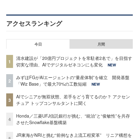
アクセスランキング
今日
月間
清水建設が「20億円プロジェクトを常駐者2名で」を目指す
1
切実な理由、AIでデジタルゼネコンにも変化
NEW
みずほFGがAIエージェントの“量産体制”を確立 開発基盤
2
「Wiz Base」で最大70%の工数短縮
NEW
AIでシニアが無双状態、若手をどう育てるのか？ アクセン
3
チュア トップコンサルタントに聞く
Honda／三菱UFJ信託銀行が挑む、“統治”と“俊敏性”を共存
4
させたSnowflake基盤構築
JR東海がNRIと挑む“前例なき上流工程変革” リニア構想を
5