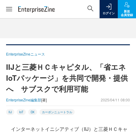
新規
ログイン
会員登録
EnterpriseZineニュース
IIJと三菱ＨＣキャピタル、「省エネ
IoTパッケージ」を共同で開発・提供
へ サブスクで利用可能
EnterpriseZine編集部
[著]
2025/04/11 08:00
IIJ
IoT
DX
カーボンニュートラル
インターネットイニシアティブ（IIJ）と三菱ＨＣキャ