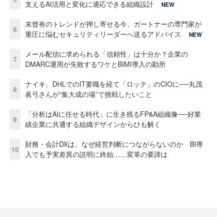
支えるAI活用と変化に適応できる組織設計
NEW
未曾有のトレンドが押し寄せる今、ガートナーの専門家が
6
重圧に悩むセキュリティリーダーへ送るアドバイス
NEW
メール配信に求められる「信頼性」は十分か？企業の
7
DMARC運用が失敗するワケとBIMI導入の勘所
ナイキ、DHLでのIT要職を経て「ロッテ」のCIOに──丸茂
8
眞弓さんが“集大成の場”で挑戦したいこと
「分析はAIに任せる時代」に生き残るFP&A組織像──好業
9
績企業に共通する組織デザインからひも解く
財務・会計DXは、なぜ経営判断につながらないのか BI導
10
入でも予実差異の説明に終始……変革の要諦は