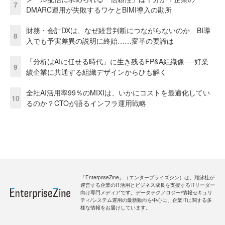
7
DMARC運用が失敗するワケとBIMI導入の勘所
財務・会計DXは、なぜ経営判断につながらないのか BI導
8
入でも予実差異の説明に終始……変革の要諦は
「分析はAIに任せる時代」に生き残るFP&A組織像──好業
9
績企業に共通する組織デザインからひも解く
全社AI活用率99％のMIXIは、いかにコストを最適化してい
10
るのか？CTOが語るインフラ運用戦略
「EnterpriseZine」（エンタープライズジン）は、翔泳社が
運営する企業のIT活用とビジネス成長を支援するITリーダー
向け専門メディアです。データテクノロジー/情報セキュリ
ティ/システム運用の最新動向を中心に、企業ITに関する多
様な情報をお届けしています。