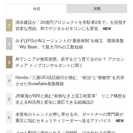
今日
月間
清水建設が「20億円プロジェクトを常駐者2名で」を目指す
1
切実な理由、AIでデジタルゼネコンにも変化
NEW
みずほFGがAIエージェントの“量産体制”を確立 開発基盤
2
「Wiz Base」で最大70%の工数短縮
AIでシニアが無双状態、若手をどう育てるのか？ アクセン
3
チュア トップコンサルタントに聞く
Honda／三菱UFJ信託銀行が挑む、“統治”と“俊敏性”を共存
4
させたSnowflake基盤構築
JR東海がNRIと挑む“前例なき上流工程変革” リニア構想を
5
支えるAI活用と変化に適応できる組織設計
未曾有のトレンドが押し寄せる今、ガートナーの専門家が
6
重圧に悩むセキュリティリーダーへ送るアドバイス
NEW
メール配信に求められる「信頼性」は十分か？企業の