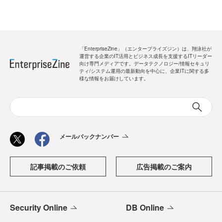
「EnterpriseZine」（エンタープライズジン）は、翔泳社が
運営する企業のIT活用とビジネス成長を支援するITリーダー
向け専門メディアです。データテクノロジー/情報セキュリ
ティ/システム運用の最新動向を中心に、企業ITに関する多
様な情報をお届けしています。
メールバックナンバー
記事掲載のご依頼
広告掲載のご案内
Security Online
DB Online