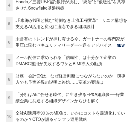
Honda／三菱UFJ信託銀行が挑む、“統治”と“俊敏性”を共存
4
させたSnowflake基盤構築
JR東海がNRIと挑む“前例なき上流工程変革” リニア構想を
5
支えるAI活用と変化に適応できる組織設計
未曾有のトレンドが押し寄せる今、ガートナーの専門家が
6
重圧に悩むセキュリティリーダーへ送るアドバイス
NEW
メール配信に求められる「信頼性」は十分か？企業の
7
DMARC運用が失敗するワケとBIMI導入の勘所
財務・会計DXは、なぜ経営判断につながらないのか BI導
8
入でも予実差異の説明に終始……変革の要諦は
「分析はAIに任せる時代」に生き残るFP&A組織像──好業
9
績企業に共通する組織デザインからひも解く
全社AI活用率99％のMIXIは、いかにコストを最適化してい
10
るのか？CTOが語るインフラ運用戦略