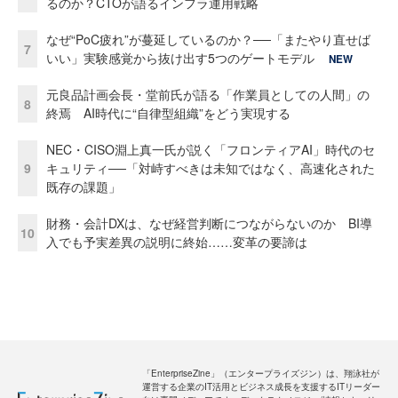
るのか？CTOが語るインフラ運用戦略
なぜ“PoC疲れ”が蔓延しているのか？──「またやり直せば
7
いい」実験感覚から抜け出す5つのゲートモデル
NEW
元良品計画会長・堂前氏が語る「作業員としての人間」の
8
終焉 AI時代に“自律型組織”をどう実現する
NEC・CISO淵上真一氏が説く「フロンティアAI」時代のセ
9
キュリティ──「対峙すべきは未知ではなく、高速化された
既存の課題」
財務・会計DXは、なぜ経営判断につながらないのか BI導
10
入でも予実差異の説明に終始……変革の要諦は
「EnterpriseZine」（エンタープライズジン）は、翔泳社が
運営する企業のIT活用とビジネス成長を支援するITリーダー