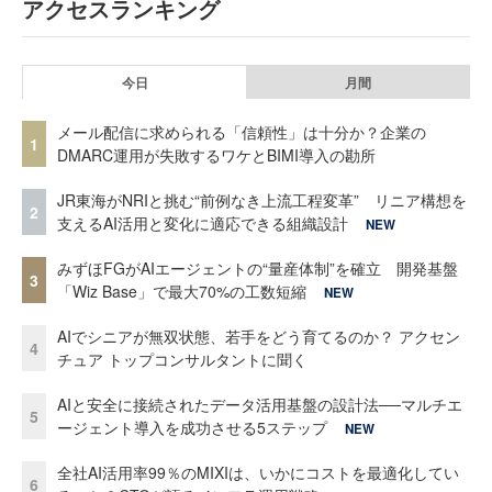
アクセスランキング
今日
月間
メール配信に求められる「信頼性」は十分か？企業の
1
DMARC運用が失敗するワケとBIMI導入の勘所
JR東海がNRIと挑む“前例なき上流工程変革” リニア構想を
2
支えるAI活用と変化に適応できる組織設計
NEW
みずほFGがAIエージェントの“量産体制”を確立 開発基盤
3
「Wiz Base」で最大70%の工数短縮
NEW
AIでシニアが無双状態、若手をどう育てるのか？ アクセン
4
チュア トップコンサルタントに聞く
AIと安全に接続されたデータ活用基盤の設計法──マルチエ
5
ージェント導入を成功させる5ステップ
NEW
全社AI活用率99％のMIXIは、いかにコストを最適化してい
6