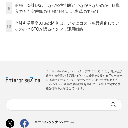
財務・会計DXは、なぜ経営判断につながらないのか BI導
9
入でも予実差異の説明に終始……変革の要諦は
全社AI活用率99％のMIXIは、いかにコストを最適化してい
10
るのか？CTOが語るインフラ運用戦略
「EnterpriseZine」（エンタープライズジン）は、翔泳社が
運営する企業のIT活用とビジネス成長を支援するITリーダー
向け専門メディアです。データテクノロジー/情報セキュリ
ティ/システム運用の最新動向を中心に、企業ITに関する多
様な情報をお届けしています。
メールバックナンバー