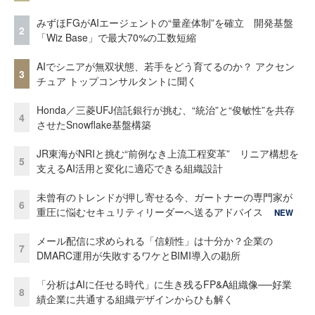
みずほFGがAIエージェントの“量産体制”を確立 開発基盤
2
「Wiz Base」で最大70%の工数短縮
AIでシニアが無双状態、若手をどう育てるのか？ アクセン
3
チュア トップコンサルタントに聞く
Honda／三菱UFJ信託銀行が挑む、“統治”と“俊敏性”を共存
4
させたSnowflake基盤構築
JR東海がNRIと挑む“前例なき上流工程変革” リニア構想を
5
支えるAI活用と変化に適応できる組織設計
未曾有のトレンドが押し寄せる今、ガートナーの専門家が
6
重圧に悩むセキュリティリーダーへ送るアドバイス
NEW
メール配信に求められる「信頼性」は十分か？企業の
7
DMARC運用が失敗するワケとBIMI導入の勘所
「分析はAIに任せる時代」に生き残るFP&A組織像──好業
8
績企業に共通する組織デザインからひも解く